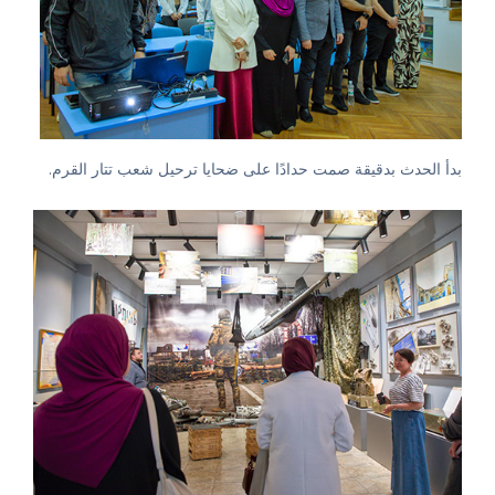
بدأ الحدث بدقيقة صمت حدادًا على ضحايا ترحيل شعب تتار القرم.