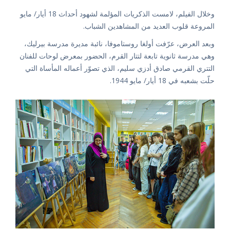
وخلال الفيلم، لامست الذكريات المؤلمة لشهود أحداث 18 أيار/ مايو
المروعة قلوب العديد من المشاهدين الشباب.
وبعد العرض، عرّفت أولغا روستاموفا، نائبة مديرة مدرسة بيرليك،
وهي مدرسة ثانوية تابعة لتتار القرم، الحضور بمعرض لوحات للفنان
التتري القرمي صادق أدزي سليم، الذي تصوّر أعماله المأساة التي
حلّت بشعبه في 18 أيار/ مايو 1944.