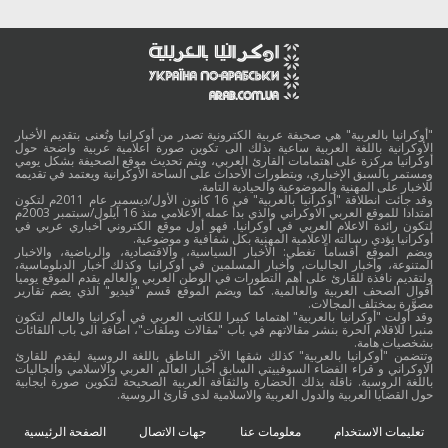
"أوكرانيا بالعربية" هي صحيفة عربية الكترونية تصدر من أوكرانيا وتُعنى بتقديم الأخبار
الأوكرانية باللغة العربية ساعية بذلك الى تكوين صورة اعلامية عربية واضحة حول
أوكرانيا مركزة على اهتمامات القارئ العربي، ويتم تحديث موقع الصحيفة بشكل يومي
ومستمر بالسبق الإخباري، وبتطورات الأحداث على الساحة الأوكرانية ويعتمد في تقديمه
للاخبار على المهنية والموضوعية والحيادية التامة.
وقد جائت انطلاقة "أوكرانيا بالعربية" في 16 كانون الأول/ديسمبر عام 2011م لتكون
امتدادا للموقع العربي الاوكراني والذي بدأ عمله الاعلامي منذ 16 أيلول/سبتمبر 2003م
لتكون رائدة الاعلام العربي في أوكرانيا. فهو أول موقع الكتروني أخباري عربي في
أوكرانيا يؤدي رسالته الاعلامية المهنية بكل شفافية و موضوعية.
ويضم الموقع أقساماً تغطي: الأخبار السياسية، والاقتصادية، والرياضية، والاخبار
المتنوعة، وأخبار الجاليات، وأخبار المسلمين في أوكرانيا وكذلك أخبار الدبلوماسية،
ولتقديم نافذة للقارئ على أهم التطورات في الوطن العربي والعالم يقدم الموقع يوميا
أقوال الصحف العربية والعالمية. كما ويضم الموقع قسم "فيديو" الذي يضم تقارير
مصوَّرة بمختلف المجالات.
وقد أولت "أوكرانيا بالعربية" اهتماما كبيرا للكاتب العربي في أوكرانيا والعالم لتكون
منبرا للاقلام الحرة بنشر مقالاتهم في باب "مقالات وملفات"، اضافة الى باب اللقائات
بشخصيات هامة.
وتتضمن "أوكرانيا بالعربية" كذلك شقها الآخر الناطق باللغة الروسية ليقدم للقارئ
الاوكراني و قراء الفضاء السوفييتي السابق أخبار العالم العربي والاسلامي والجاليات
باللغة الروسية. ناقلة بذلك الحضارة والثقافة العربية الصحيحة لتكوين صورة ايجابية
حول القضايا العربية والدول العربية والاسلامية لدى قارئ الروسية.
تعليمات الاستخدام
معلومات عنا
جهات الاتصال
الصفحة الرئيسية