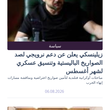
سياسة
زيلينسكي يعلن عن دعم نرويجي لصد
الصواريخ الباليستية وتنسيق عسكري
لشهر أغسطس
مباحثات أوكرانية فنلندية لتأمين صواريخ اعتراضية ومناقشة مسارات
إنهاء الحرب
06.08.2026