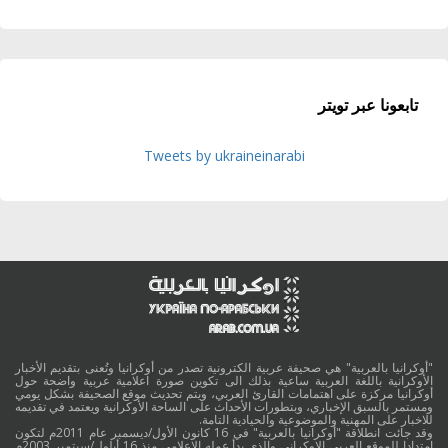
تابعونا عبر تويتر
Tweets by ukraineinarabi
"أوكرانيا بالعربية" هي صحيفة عربية الكترونية تصدر من أوكرانيا وتُعنى بتقديم الأخبار
الأوكرانية باللغة العربية ساعية بذلك الى تكوين صورة اعلامية عربية واضحة حول
أوكرانيا مركزة على اهتمامات القارئ العربي، ويتم تحديث موقع الصحيفة بشكل يومي
ومستمر بالسبق الإخباري، وبتطورات الأحداث على الساحة الأوكرانية ويعتمد في تقديمه
للاخبار على المهنية والموضوعية والحيادية التامة.
وقد جائت انطلاقة "أوكرانيا بالعربية" في 16 كانون الأول/ديسمبر عام 2011م لتكون
امتدادا للموقع العربي الاوكراني والذي بدأ عمله الاعلامي منذ 16 أيلول/سبتمبر 2003م