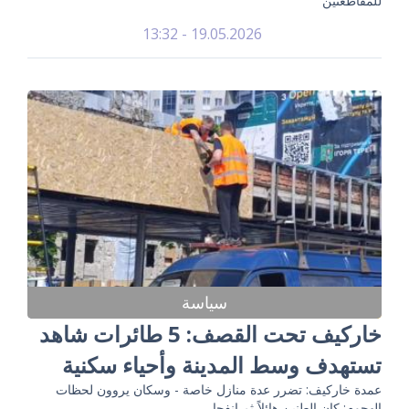
للمقاطعتين
19.05.2026 - 13:32
سياسة
خاركيف تحت القصف: 5 طائرات شاهد
تستهدف وسط المدينة وأحياء سكنية
عمدة خاركيف: تضرر عدة منازل خاصة - وسكان يروون لحظات
الهجوم: كان الطنين هائلاً ثم انفجار