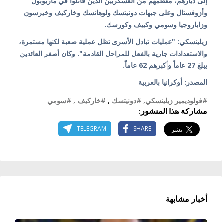
إلى ديارهم، معظمهم من العسكريين الذين قاتلوا في ماريوبول
وأزوفستال وعلى جبهات دونيتسك ولوهانسك وخاركيف وخيرسون
وزاباروجيا وسومي وكييف وكورسك.
زيلينسكي: "عمليات تبادل الأسرى تظل عملية صعبة لكنها مستمرة،
والاستعدادات جارية بالفعل للمراحل القادمة". وكان أصغر العائدين
يبلغ 27 عاماً وأكبرهم 62 عاماً.
المصدر: أوكرانيا بالعربية
#فولوديمير زيلينسكي
,
#دونيتسك
,
#خاركيف
,
#سومي
مشاركة هذا المنشور:
TELEGRAM
SHARE
أخبار مشابهة