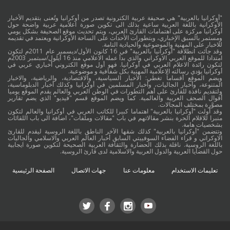
"أوكرانيا بالعربية" هي صحيفة عربية الكترونية تصدر من أوكرانيا وتُعنى بتقديم الأخبار
الأوكرانية باللغة العربية ساعية بذلك الى تكوين صورة اعلامية عربية واضحة حول
أوكرانيا مركزة على اهتمامات القارئ العربي، ويتم تحديث موقع الصحيفة بشكل يومي
ومستمر بالسبق الإخباري، وبتطورات الأحداث على الساحة الأوكرانية ويعتمد في تقديمه
للاخبار على المهنية والموضوعية والحيادية التامة.
وقد جائت انطلاقة "أوكرانيا بالعربية" في 16 كانون الأول/ديسمبر عام 2011م لتكون
امتدادا للموقع العربي الاوكراني والذي بدأ عمله الاعلامي منذ 16 أيلول/سبتمبر 2003م
لتكون رائدة الاعلام العربي في أوكرانيا. فهو أول موقع الكتروني أخباري عربي في
أوكرانيا يؤدي رسالته الاعلامية المهنية بكل شفافية و موضوعية.
ويضم الموقع أقساماً تغطي: الأخبار السياسية، والاقتصادية، والرياضية، والاخبار
المتنوعة، وأخبار الجاليات، وأخبار المسلمين في أوكرانيا وكذلك أخبار الدبلوماسية،
ولتقديم نافذة للقارئ على أهم التطورات في الوطن العربي والعالم يقدم الموقع يوميا
أقوال الصحف العربية والعالمية. كما ويضم الموقع قسم "فيديو" الذي يضم تقارير
مصوَّرة بمختلف المجالات.
وقد أولت "أوكرانيا بالعربية" اهتماما كبيرا للكاتب العربي في أوكرانيا والعالم لتكون
منبرا للاقلام الحرة بنشر مقالاتهم في باب "مقالات وملفات"، اضافة الى باب اللقائات
بشخصيات هامة.
وتتضمن "أوكرانيا بالعربية" كذلك شقها الآخر الناطق باللغة الروسية ليقدم للقارئ
الاوكراني و قراء الفضاء السوفييتي السابق أخبار العالم العربي والاسلامي والجاليات
باللغة الروسية. ناقلة بذلك الحضارة والثقافة العربية الصحيحة لتكوين صورة ايجابية
حول القضايا العربية والدول العربية والاسلامية لدى قارئ الروسية.
تعليمات الاستخدام
معلومات عنا
جهات الاتصال
الصفحة الرئيسية