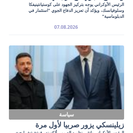
الرئيس الأوكراني يوجه بتركيز الجهود على كوستيانتينيفكا
وسلوفيانسك، ويؤكد أن تعزيز الدفاع الجوي "استثمار في
الدبلوماسية"
07.08.2026
سياسة
زيلينسكي يزور صربيا لأول مرة
الرئيس الأوكراني يلتقي نظيره الصربي ألكسندر فوتشيتش لبحث