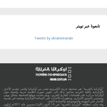
تابعونا عبر تويتر
Tweets by ukraineinarabi
"أوكرانيا بالعربية" هي صحيفة عربية الكترونية تصدر من أوكرانيا وتُعنى بتقديم الأخبار
الأوكرانية باللغة العربية ساعية بذلك الى تكوين صورة اعلامية عربية واضحة حول
أوكرانيا مركزة على اهتمامات القارئ العربي، ويتم تحديث موقع الصحيفة بشكل يومي
ومستمر بالسبق الإخباري، وبتطورات الأحداث على الساحة الأوكرانية ويعتمد في تقديمه
للاخبار على المهنية والموضوعية والحيادية التامة.
وقد جائت انطلاقة "أوكرانيا بالعربية" في 16 كانون الأول/ديسمبر عام 2011م لتكون