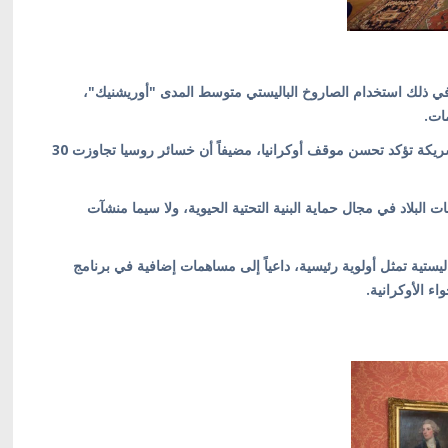
ما في ذلك استخدام الصاروخ الباليستي متوسط المدى "أوريشنيك"،
ات.
وأشار زيلينسكي، إلى أن التقييمات الاستخباراتية للدول الشريكة تؤكد تحسن موقف أوكرانيا، مضيفاً أن خسائر روسيا تجاوزت 30
ت البلاد في مجال حماية البنية التحتية الحيوية، ولا سيما منشآت
ليستية تمثل أولوية رئيسية، داعياً إلى مساهمات إضافية في برنامج