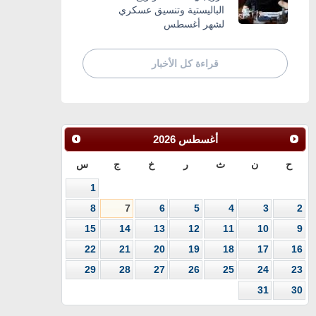
الباليستية وتنسيق عسكري
لشهر أغسطس
قراءة كل الأخبار
أغسطس
2026
ح
ن
ث
ر
خ
ج
س
1
8
7
6
5
4
3
2
15
14
13
12
11
10
9
22
21
20
19
18
17
16
29
28
27
26
25
24
23
31
30