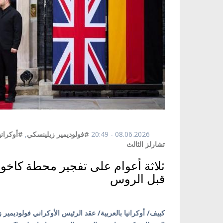
08.06.2026 - 20:49
#فولوديمير زيلينسكي
,
#أوكراني
تشارلز الثالث
ثلاثة أعوام على تفجير محطة كاخو
قبل الروس