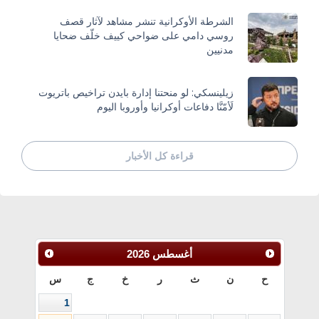
الشرطة الأوكرانية تنشر مشاهد لآثار قصف
روسي دامي على ضواحي كييف خلّف ضحايا
مدنيين
زيلينسكي: لو منحتنا إدارة بايدن تراخيص باتريوت
لَأمّنَّا دفاعات أوكرانيا وأوروبا اليوم
قراءة كل الأخبار
أغسطس
2026
ح
ن
ث
ر
خ
ج
س
1