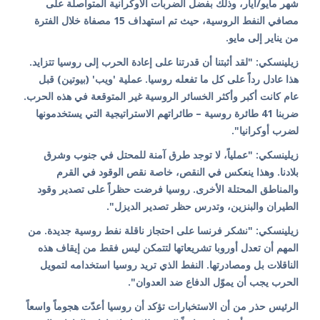
شهر مايو/أيار، وذلك بفضل الضربات الأوكرانية المتواصلة على
مصافي النفط الروسية، حيث تم استهداف 15 مصفاة خلال الفترة
من يناير إلى مايو.
زيلينسكي: "لقد أثبتنا أن قدرتنا على إعادة الحرب إلى روسيا تتزايد.
هذا عادل رداً على كل ما تفعله روسيا. عملية 'ويب' (بيوتين) قبل
عام كانت أكبر وأكثر الخسائر الروسية غير المتوقعة في هذه الحرب.
ضربنا 41 طائرة روسية – طائراتهم الاستراتيجية التي يستخدمونها
لضرب أوكرانيا".
زيلينسكي: "عملياً، لا توجد طرق آمنة للمحتل في جنوب وشرق
بلادنا. وهذا ينعكس في النقص، خاصة نقص الوقود في القرم
والمناطق المحتلة الأخرى. روسيا فرضت حظراً على تصدير وقود
الطيران والبنزين، وتدرس حظر تصدير الديزل".
زيلينسكي: "نشكر فرنسا على احتجاز ناقلة نفط روسية جديدة. من
المهم أن تعدل أوروبا تشريعاتها لتتمكن ليس فقط من إيقاف هذه
الناقلات بل ومصادرتها. النفط الذي تريد روسيا استخدامه لتمويل
الحرب يجب أن يموّل الدفاع ضد العدوان".
الرئيس حذر من أن الاستخبارات تؤكد أن روسيا أعدّت هجوماً واسعاً