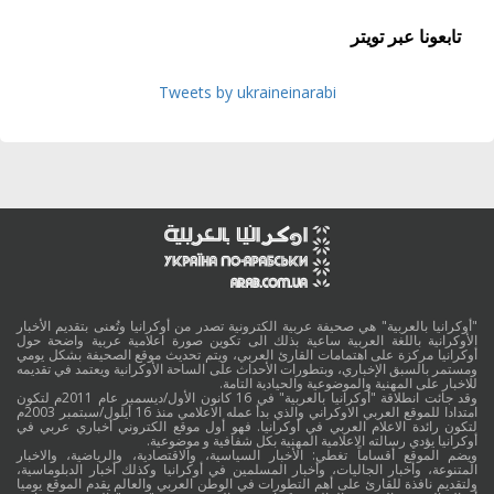
تابعونا عبر تويتر
Tweets by ukraineinarabi
"أوكرانيا بالعربية" هي صحيفة عربية الكترونية تصدر من أوكرانيا وتُعنى بتقديم الأخبار
الأوكرانية باللغة العربية ساعية بذلك الى تكوين صورة اعلامية عربية واضحة حول
أوكرانيا مركزة على اهتمامات القارئ العربي، ويتم تحديث موقع الصحيفة بشكل يومي
ومستمر بالسبق الإخباري، وبتطورات الأحداث على الساحة الأوكرانية ويعتمد في تقديمه
للاخبار على المهنية والموضوعية والحيادية التامة.
وقد جائت انطلاقة "أوكرانيا بالعربية" في 16 كانون الأول/ديسمبر عام 2011م لتكون
امتدادا للموقع العربي الاوكراني والذي بدأ عمله الاعلامي منذ 16 أيلول/سبتمبر 2003م
لتكون رائدة الاعلام العربي في أوكرانيا. فهو أول موقع الكتروني أخباري عربي في
أوكرانيا يؤدي رسالته الاعلامية المهنية بكل شفافية و موضوعية.
ويضم الموقع أقساماً تغطي: الأخبار السياسية، والاقتصادية، والرياضية، والاخبار
المتنوعة، وأخبار الجاليات، وأخبار المسلمين في أوكرانيا وكذلك أخبار الدبلوماسية،
ولتقديم نافذة للقارئ على أهم التطورات في الوطن العربي والعالم يقدم الموقع يوميا