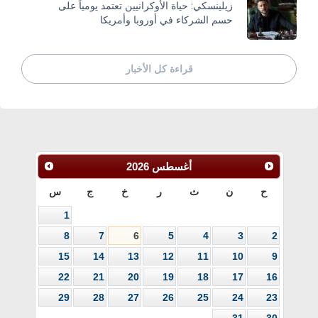
زيلينسكي: حياة الأوكرانيين تعتمد يومياً على
حسم الشركاء في أوروبا وأمريكا
قراءة كل الأخبار
أغسطس
2026
ح
ن
ث
ر
خ
ج
س
1
8
7
6
5
4
3
2
15
14
13
12
11
10
9
22
21
20
19
18
17
16
29
28
27
26
25
24
23
31
30