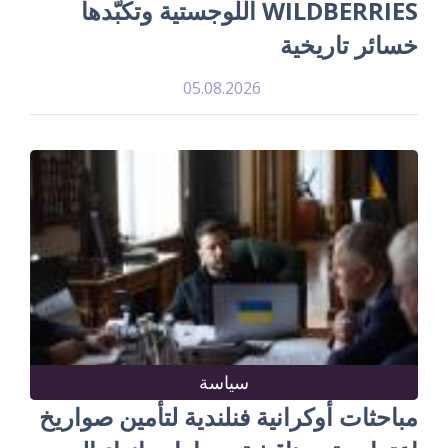
WILDBERRIES اللوجستية وتكبّدها
خسائر تاريخية
05.08.2026
سياسة
مباحثات أوكرانية فنلندية لتأمين صواريخ