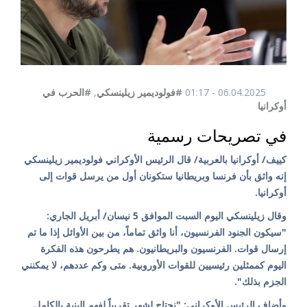
06.04.2025 - 01:17
#فولوديمير زيلينسكي
,
#الحرب في
أوكرانيا
في تصريحات رسمية
كييف/ أوكرانيا بالعربية/ قال الرئيس الأوكراني فولوديمير زيلينسكي
إنه واثق بأن فرنسا وبريطانيا ستكونان أول من يرسل قوات إلى
أوكرانيا.
وقال زيلينسكي اليوم السبت الموافق 5 نيسان/ أبريل الجاري:
"سيكون الجنود الفرنسيون، أنا واثق تماماً، من بين الأوائل إذا ما تم
إرسال قوات. الفرنسيون والبريطانيون. هم يطرحون هذه الفكرة
اليوم كممثلين رئيسيين للقوات الأوروبية. متى وكم عددهم، لا يمكنني
الجزم بذلك".
وأضاف الرئيس الأوكراني: "نحتاج لشهر تقريباً لفهم البنية بالكامل