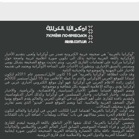
"أوكرانيا بالعربية" هي صحيفة عربية الكترونية تصدر من أوكرانيا وتُعنى بتقديم الأخبار
الأوكرانية باللغة العربية ساعية بذلك الى تكوين صورة اعلامية عربية واضحة حول
أوكرانيا مركزة على اهتمامات القارئ العربي، ويتم تحديث موقع الصحيفة بشكل يومي
ومستمر بالسبق الإخباري، وبتطورات الأحداث على الساحة الأوكرانية ويعتمد في تقديمه
للاخبار على المهنية والموضوعية والحيادية التامة.
وقد جائت انطلاقة "أوكرانيا بالعربية" في 16 كانون الأول/ديسمبر عام 2011م لتكون
امتدادا للموقع العربي الاوكراني والذي بدأ عمله الاعلامي منذ 16 أيلول/سبتمبر 2003م
لتكون رائدة الاعلام العربي في أوكرانيا. فهو أول موقع الكتروني أخباري عربي في
أوكرانيا يؤدي رسالته الاعلامية المهنية بكل شفافية و موضوعية.
ويضم الموقع أقساماً تغطي: الأخبار السياسية، والاقتصادية، والرياضية، والاخبار
المتنوعة، وأخبار الجاليات، وأخبار المسلمين في أوكرانيا وكذلك أخبار الدبلوماسية،
ولتقديم نافذة للقارئ على أهم التطورات في الوطن العربي والعالم يقدم الموقع يوميا
أقوال الصحف العربية والعالمية. كما ويضم الموقع قسم "فيديو" الذي يضم تقارير
مصوَّرة بمختلف المجالات.
وقد أولت "أوكرانيا بالعربية" اهتماما كبيرا للكاتب العربي في أوكرانيا والعالم لتكون
منبرا للاقلام الحرة بنشر مقالاتهم في باب "مقالات وملفات"، اضافة الى باب اللقائات
بشخصيات هامة.
وتتضمن "أوكرانيا بالعربية" كذلك شقها الآخر الناطق باللغة الروسية ليقدم للقارئ
الاوكراني و قراء الفضاء السوفييتي السابق أخبار العالم العربي والاسلامي والجاليات
باللغة الروسية. ناقلة بذلك الحضارة والثقافة العربية الصحيحة لتكوين صورة ايجابية
حول القضايا العربية والدول العربية والاسلامية لدى قارئ الروسية.