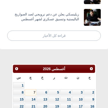
زيلينسكي يعلن عن دعم نرويجي لصد الصواريخ
الباليستية وتنسيق عسكري لشهر أغسطس
قراءة كل الأخبار
أغسطس
2026
ح
ن
ث
ر
خ
ج
س
1
8
7
6
5
4
3
2
15
14
13
12
11
10
9
22
21
20
19
18
17
16