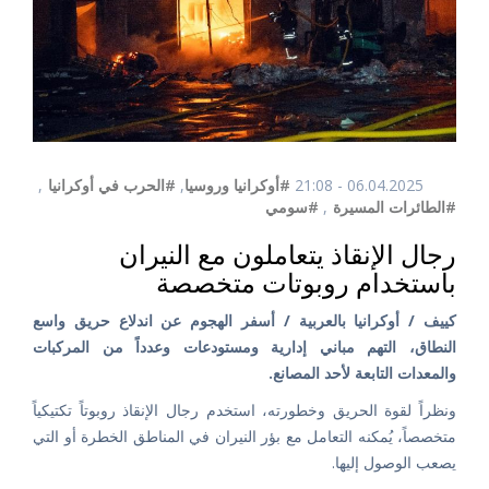
06.04.2025 - 21:08
#أوكرانيا وروسيا
,
#الحرب في أوكرانيا
,
#الطائرات المسيرة
,
#سومي
رجال الإنقاذ يتعاملون مع النيران
باستخدام روبوتات متخصصة
كييف / أوكرانيا بالعربية / أسفر الهجوم عن اندلاع حريق واسع
النطاق، التهم مباني إدارية ومستودعات وعدداً من المركبات
والمعدات التابعة لأحد المصانع.
ونظراً لقوة الحريق وخطورته، استخدم رجال الإنقاذ روبوتاً تكتيكياً
متخصصاً، يُمكنه التعامل مع بؤر النيران في المناطق الخطرة أو التي
يصعب الوصول إليها.