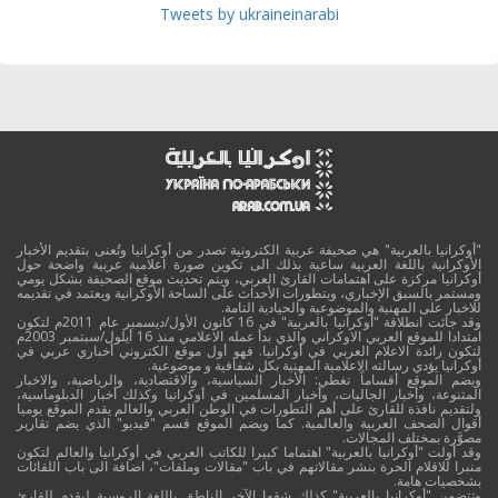
Tweets by ukraineinarabi
"أوكرانيا بالعربية" هي صحيفة عربية الكترونية تصدر من أوكرانيا وتُعنى بتقديم الأخبار
الأوكرانية باللغة العربية ساعية بذلك الى تكوين صورة اعلامية عربية واضحة حول
أوكرانيا مركزة على اهتمامات القارئ العربي، ويتم تحديث موقع الصحيفة بشكل يومي
ومستمر بالسبق الإخباري، وبتطورات الأحداث على الساحة الأوكرانية ويعتمد في تقديمه
للاخبار على المهنية والموضوعية والحيادية التامة.
وقد جائت انطلاقة "أوكرانيا بالعربية" في 16 كانون الأول/ديسمبر عام 2011م لتكون
امتدادا للموقع العربي الاوكراني والذي بدأ عمله الاعلامي منذ 16 أيلول/سبتمبر 2003م
لتكون رائدة الاعلام العربي في أوكرانيا. فهو أول موقع الكتروني أخباري عربي في
أوكرانيا يؤدي رسالته الاعلامية المهنية بكل شفافية و موضوعية.
ويضم الموقع أقساماً تغطي: الأخبار السياسية، والاقتصادية، والرياضية، والاخبار
المتنوعة، وأخبار الجاليات، وأخبار المسلمين في أوكرانيا وكذلك أخبار الدبلوماسية،
ولتقديم نافذة للقارئ على أهم التطورات في الوطن العربي والعالم يقدم الموقع يوميا
أقوال الصحف العربية والعالمية. كما ويضم الموقع قسم "فيديو" الذي يضم تقارير
مصوَّرة بمختلف المجالات.
وقد أولت "أوكرانيا بالعربية" اهتماما كبيرا للكاتب العربي في أوكرانيا والعالم لتكون
منبرا للاقلام الحرة بنشر مقالاتهم في باب "مقالات وملفات"، اضافة الى باب اللقائات
بشخصيات هامة.
وتتضمن "أوكرانيا بالعربية" كذلك شقها الآخر الناطق باللغة الروسية ليقدم للقارئ