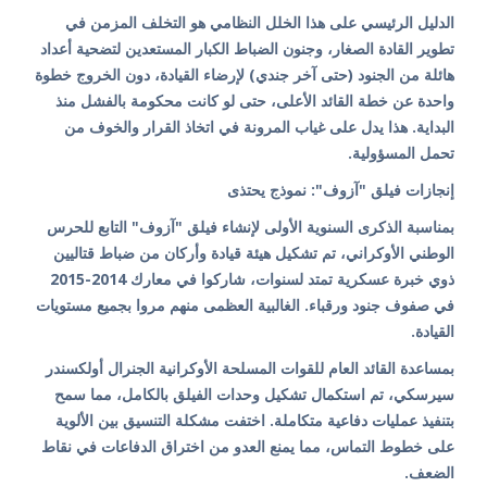
الدليل الرئيسي على هذا الخلل النظامي هو التخلف المزمن في
تطوير القادة الصغار، وجنون الضباط الكبار المستعدين لتضحية أعداد
هائلة من الجنود (حتى آخر جندي) لإرضاء القيادة، دون الخروج خطوة
واحدة عن خطة القائد الأعلى، حتى لو كانت محكومة بالفشل منذ
البداية. هذا يدل على غياب المرونة في اتخاذ القرار والخوف من
تحمل المسؤولية.
إنجازات فيلق "آزوف": نموذج يحتذى
بمناسبة الذكرى السنوية الأولى لإنشاء فيلق "آزوف" التابع للحرس
الوطني الأوكراني، تم تشكيل هيئة قيادة وأركان من ضباط قتاليين
ذوي خبرة عسكرية تمتد لسنوات، شاركوا في معارك 2014-2015
في صفوف جنود ورقباء. الغالبية العظمى منهم مروا بجميع مستويات
القيادة.
بمساعدة القائد العام للقوات المسلحة الأوكرانية الجنرال أولكسندر
سيرسكي، تم استكمال تشكيل وحدات الفيلق بالكامل، مما سمح
بتنفيذ عمليات دفاعية متكاملة. اختفت مشكلة التنسيق بين الألوية
على خطوط التماس، مما يمنع العدو من اختراق الدفاعات في نقاط
الضعف.