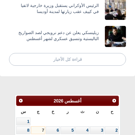
الرئيس الأوكراني يستقبل وزيرة خارجية لاتفيا
في كييف عقب زيارتها لمدينة أوديسا
زيلينسكي يعلن عن دعم نرويجي لصد الصواريخ
الباليستية وتنسيق عسكري لشهر أغسطس
قراءة كل الأخبار
أغسطس
2026
ح
ن
ث
ر
خ
ج
س
1
8
7
6
5
4
3
2