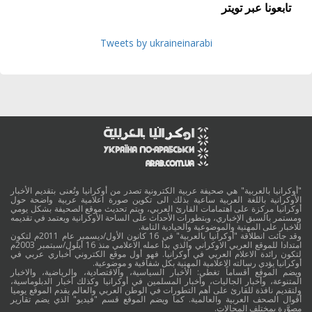
تابعونا عبر تويتر
Tweets by ukraineinarabi
"أوكرانيا بالعربية" هي صحيفة عربية الكترونية تصدر من أوكرانيا وتُعنى بتقديم الأخبار
الأوكرانية باللغة العربية ساعية بذلك الى تكوين صورة اعلامية عربية واضحة حول
أوكرانيا مركزة على اهتمامات القارئ العربي، ويتم تحديث موقع الصحيفة بشكل يومي
ومستمر بالسبق الإخباري، وبتطورات الأحداث على الساحة الأوكرانية ويعتمد في تقديمه
للاخبار على المهنية والموضوعية والحيادية التامة.
وقد جائت انطلاقة "أوكرانيا بالعربية" في 16 كانون الأول/ديسمبر عام 2011م لتكون
امتدادا للموقع العربي الاوكراني والذي بدأ عمله الاعلامي منذ 16 أيلول/سبتمبر 2003م
لتكون رائدة الاعلام العربي في أوكرانيا. فهو أول موقع الكتروني أخباري عربي في
أوكرانيا يؤدي رسالته الاعلامية المهنية بكل شفافية و موضوعية.
ويضم الموقع أقساماً تغطي: الأخبار السياسية، والاقتصادية، والرياضية، والاخبار
المتنوعة، وأخبار الجاليات، وأخبار المسلمين في أوكرانيا وكذلك أخبار الدبلوماسية،
ولتقديم نافذة للقارئ على أهم التطورات في الوطن العربي والعالم يقدم الموقع يوميا
أقوال الصحف العربية والعالمية. كما ويضم الموقع قسم "فيديو" الذي يضم تقارير
مصوَّرة بمختلف المجالات.