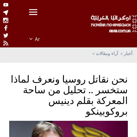
أخبار
آراء ومقالات
نحن نقاتل روسيا ونعرف لماذا
ستخسر .. تحليل من ساحة
المعركة بقلم دينيس
بروكوبينكو