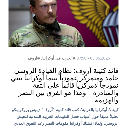
03.06.2026 - 07:58
#الحرب في أوكرانيا
,
#آزوف
قائد كتيبة آزوف: نظام القيادة الروسي
جامد ومتمركز عمودياً بينما أوكرانيا تبني
نموذجاً لامركزياً قائماً على الثقة
والمبادرة – وهذا هو الفرق بين النصر
والهزيمة
كييف/ أوكرانيا بالعربية/ كتب قائد كتيبة "آزوف" دينيس بروكوبينكو
تحليلاً عميقاً حول أسباب فشل التقييمات الغربية المبدئية للجيش
الروسي، ولماذا تمتلك أوكرانيا مقومات النصر رغم التفوق العددي