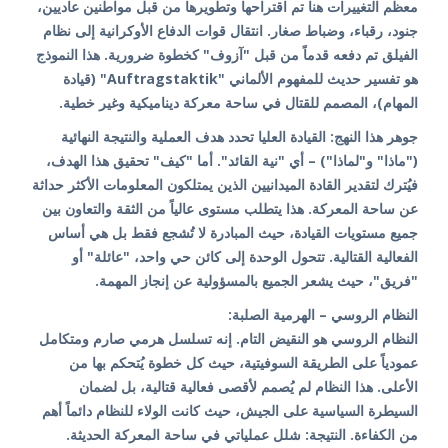
معظم التغييرات هنا تم اقتراحها وتطويرها من قبل مواطنين عاديين،
جنود، رقباء، وضباط صغار. انتقال قوات الدفاع الأوكرانية إلى نظام
الفيلق تم دفعه قدماً من قبل "آزوف" كخطوة ضرورية. هذا النموذج
هو تفسير حديث للمفهوم الألماني "Auftragstaktik" (قيادة
المهام)، المصمم للقتال في ساحة معركة ديناميكية وغير خطية.
جوهر هذا النهج: القيادة العليا تحدد هدف العملية والنتيجة النهائية
("ماذا" و"لماذا") – أي "نية القائد". أما "كيف" تحقيق هذا الهدف،
فيُترك لتقدير القادة الميدانيين الذين يمتلكون المعلومات الأكثر حداثة
عن ساحة المعركة. هذا يتطلب مستوى عالياً من الثقة والتعاون بين
جميع مستويات القيادة، حيث المبادرة لا تُشجع فقط بل هي أساس
الفعالية القتالية. تتحول الوحدة إلى كائن حي واحد، "عائلة" أو
"فريق"، حيث يشعر الجميع بالمسؤولية عن إنجاز المهمة.
النظام الروسي – الهرمية الصلبة:
النظام الروسي هو النقيض التام. إنه تسلسل هرمي صارم ومتكامل
عمودياً على الطريقة السوفيتية، حيث كل خطوة يُتحكم بها من
الأعلى. هذا النظام لم يُصمم لأقصى فعالية قتالية، بل لضمان
السيطرة السياسية على الجيش، حيث كانت الولاء للنظام دائماً أهم
من الكفاءة. النتيجة: شلل عملياتي في ساحة المعركة الحديثة.