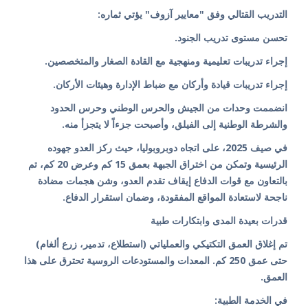
التدريب القتالي وفق "معايير آزوف" يؤتي ثماره:
تحسن مستوى تدريب الجنود.
إجراء تدريبات تعليمية ومنهجية مع القادة الصغار والمتخصصين.
إجراء تدريبات قيادة وأركان مع ضباط الإدارة وهيئات الأركان.
انضممت وحدات من الجيش والحرس الوطني وحرس الحدود
والشرطة الوطنية إلى الفيلق، وأصبحت جزءاً لا يتجزأ منه.
في صيف 2025، على اتجاه دوبروبوليا، حيث ركز العدو جهوده
الرئيسية وتمكن من اختراق الجبهة بعمق 15 كم وعرض 20 كم، تم
بالتعاون مع قوات الدفاع إيقاف تقدم العدو، وشن هجمات مضادة
ناجحة لاستعادة المواقع المفقودة، وضمان استقرار الدفاع.
قدرات بعيدة المدى وابتكارات طبية
تم إغلاق العمق التكتيكي والعملياتي (استطلاع، تدمير، زرع ألغام)
حتى عمق 250 كم. المعدات والمستودعات الروسية تحترق على هذا
العمق.
في الخدمة الطبية: