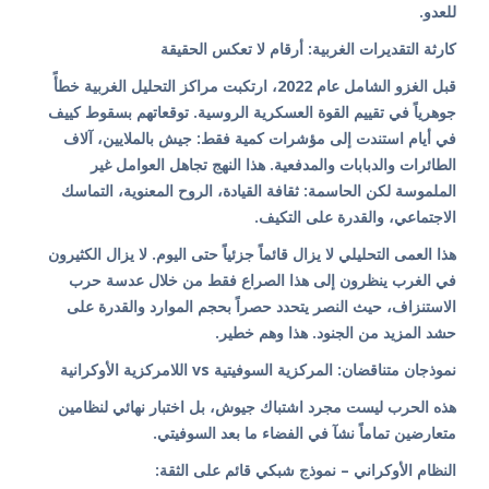
للعدو.
كارثة التقديرات الغربية: أرقام لا تعكس الحقيقة
قبل الغزو الشامل عام 2022، ارتكبت مراكز التحليل الغربية خطأً
جوهرياً في تقييم القوة العسكرية الروسية. توقعاتهم بسقوط كييف
في أيام استندت إلى مؤشرات كمية فقط: جيش بالملايين، آلاف
الطائرات والدبابات والمدفعية. هذا النهج تجاهل العوامل غير
الملموسة لكن الحاسمة: ثقافة القيادة، الروح المعنوية، التماسك
الاجتماعي، والقدرة على التكيف.
هذا العمى التحليلي لا يزال قائماً جزئياً حتى اليوم. لا يزال الكثيرون
في الغرب ينظرون إلى هذا الصراع فقط من خلال عدسة حرب
الاستنزاف، حيث النصر يتحدد حصراً بحجم الموارد والقدرة على
حشد المزيد من الجنود. هذا وهم خطير.
نموذجان متناقضان: المركزية السوفيتية vs اللامركزية الأوكرانية
هذه الحرب ليست مجرد اشتباك جيوش، بل اختبار نهائي لنظامين
متعارضين تماماً نشآ في الفضاء ما بعد السوفيتي.
النظام الأوكراني – نموذج شبكي قائم على الثقة: