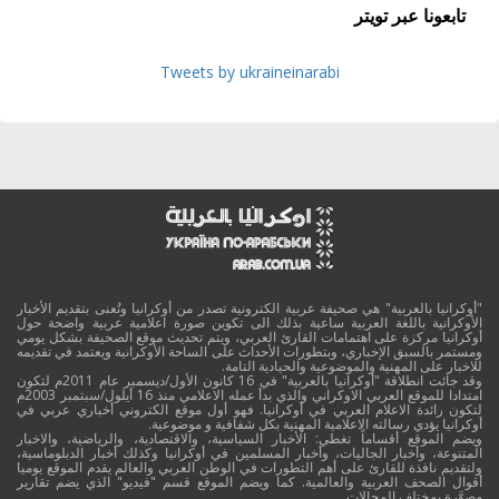
تابعونا عبر تويتر
Tweets by ukraineinarabi
"أوكرانيا بالعربية" هي صحيفة عربية الكترونية تصدر من أوكرانيا وتُعنى بتقديم الأخبار
الأوكرانية باللغة العربية ساعية بذلك الى تكوين صورة اعلامية عربية واضحة حول
أوكرانيا مركزة على اهتمامات القارئ العربي، ويتم تحديث موقع الصحيفة بشكل يومي
ومستمر بالسبق الإخباري، وبتطورات الأحداث على الساحة الأوكرانية ويعتمد في تقديمه
للاخبار على المهنية والموضوعية والحيادية التامة.
وقد جائت انطلاقة "أوكرانيا بالعربية" في 16 كانون الأول/ديسمبر عام 2011م لتكون
امتدادا للموقع العربي الاوكراني والذي بدأ عمله الاعلامي منذ 16 أيلول/سبتمبر 2003م
لتكون رائدة الاعلام العربي في أوكرانيا. فهو أول موقع الكتروني أخباري عربي في
أوكرانيا يؤدي رسالته الاعلامية المهنية بكل شفافية و موضوعية.
ويضم الموقع أقساماً تغطي: الأخبار السياسية، والاقتصادية، والرياضية، والاخبار
المتنوعة، وأخبار الجاليات، وأخبار المسلمين في أوكرانيا وكذلك أخبار الدبلوماسية،
ولتقديم نافذة للقارئ على أهم التطورات في الوطن العربي والعالم يقدم الموقع يوميا
أقوال الصحف العربية والعالمية. كما ويضم الموقع قسم "فيديو" الذي يضم تقارير
مصوَّرة بمختلف المجالات.