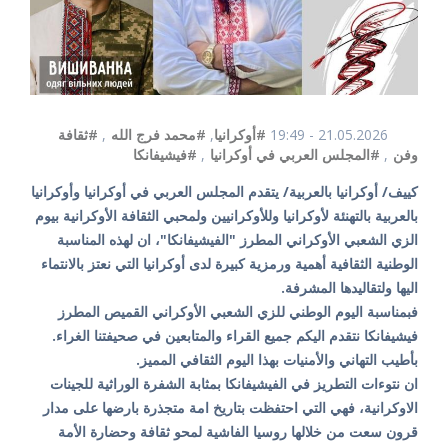
21.05.2026 - 19:49
#أوكرانيا
,
#محمد فرج الله
,
#ثقافة
وفن
,
#المجلس العربي في أوكرانيا
,
#فيشيفانكا
كييف/ أوكرانيا بالعربية/ يتقدم المجلس العربي في أوكرانيا وأوكرانيا
بالعربية بالتهنئة لأوكرانيا وللأوكرانيين ولمحبي الثقافة الأوكرانية بيوم
الزي الشعبي الأوكراني المطرز "الفيشيفانكا"، ان لهذه المناسبة
الوطنية الثقافية أهمية ورمزية كبيرة لدى أوكرانيا التي نعتز بالانتماء
اليها ولتقاليدها المشرفة.
فبمناسبة اليوم الوطني للزي الشعبي الأوكراني القميص المطرز
فيشيفانكا نتقدم اليكم جميع القراء والمتابعين في صحيفتنا الغراء.
بأطيب التهاني والأمنيات بهذا اليوم الثقافي المميز.
ان نتوءات التطريز في الفيشيفانكا بمثابة الشفرة الوراثية للجينات
الاوكرانية، فهي التي احتفظت بتاريخ امة متجذرة بارضها على مدار
قرون سعت من خلالها روسيا الفاشية لمحو ثقافة وحضارة الأمة