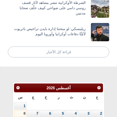
الشرطة الأوكرانية تنشر مشاهد لآثار قصف
روسي دامي على ضواحي كييف خلّف ضحايا
مدنيين
زيلينسكي: لو منحتنا إدارة بايدن تراخيص باتريوت
لَأمّنَّا دفاعات أوكرانيا وأوروبا اليوم
قراءة كل الأخبار
أغسطس
2026
ح
ن
ث
ر
خ
ج
س
1
8
7
6
5
4
3
2