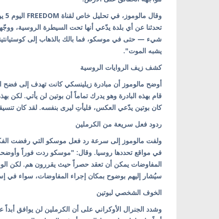
وقال
تحدثنا عن أي بلدة يدّعي أنها تحت السيطرة الروسية، ووجّه
شيء — حتى في موسكو، فما بالك بالذهاب إلى كوستيانتيني
يشبه الموت".
كشف زيف الروايات الروسية
أوضح مالوموز أن مبادرة زيلينسكي كانت تهدف إلى فضح ادع
قام بهذه البادرة وهو يدرك تماماً أن بوتين لن يأتي. لكن ب
كان بوتين يدّعي العكس، فليأتِ ليرى بنفسه. لقد كان تنسيقاً 
ردود فعل سريعة من الكرملين
ولفت مالوموز إلى سرعة رد فعل موسكو التي رفضت الفك
في مواقع تحددها روسيا. وقال: "موسكو ردت فوراً وأوضحت 
المفاوضات يمكن أن تعقد حصراً حيث يقررون هم. لكن الوضع 
سيُشار إليهم بوضوح بمكان إجراء المفاوضات، سواء في إس
الخوف الشخصي لبوتين
وشدد الجنرال الأوكراني على أن الكرملين لن يوافق أبداً