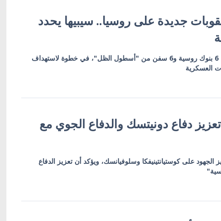
وبات جديدة على روسيا.. سيبيها يحدد
ة
العقوبات تشمل 19 كياناً بينها 6 بنوك روسية و6 سفن من "أسطول الظل"، في خطوة لاستهداف
ات العسكرية
عزيز دفاع دونيتسك والدفاع الجوي مع
ز الجهود على كوستيانتينيفكا وسلوفيانسك، ويؤكد أن تعزيز الدفاع
سية"