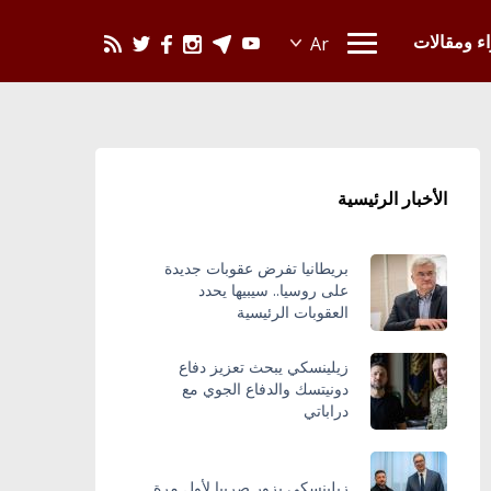
يحدث في العالم
اء ومقالات
الأخبار الرئيسية
بريطانيا تفرض عقوبات جديدة
على روسيا.. سيبيها يحدد
العقوبات الرئيسية
زيلينسكي يبحث تعزيز دفاع
دونيتسك والدفاع الجوي مع
دراباتي
زيلينسكي يزور صربيا لأول مرة