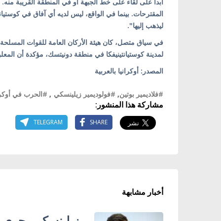
أبداً على لقاء على خط الجبهة أو في المنطقة القريبة منه. 
المقترحات. بينما في الواقع، ليس لديه أي آفاق في كوستي
ليذهب إليها".
في سياق متصل، كان هيئة الأركان العامة للقوات المسلحة ا
لمدينة كوستيانتينيفكا في منطقة دونيتسك، مؤكدة أن المع
المصدر: أوكرانيا بالعربية
#فلاديمير بوتين
,
#فولوديمير زيلينسكي
,
#الحرب في أوكرا
مشاركة هذا المنشور:
TELEGRAM
SHARE
أخبار مشابهة
زيلينسكي يجري 