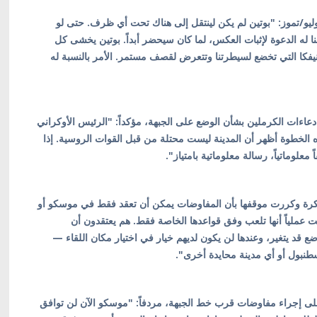
 مالوموز، في تحليل خاص لقناة FREEDOM اليوم 5 يوليو/تموز: "بوتين لم يكن لينتقل إلى هناك تحت أي ظرف. حتى لو
نا له الدعوة لإثبات العكس، لما كان سيحضر أبداً. بوتين يخشى كل
فكا التي تخضع لسيطرتنا وتتعرض لقصف مستمر. الأمر بالنسبة له
اءات الكرملين بشأن الوضع على الجبهة، مؤكداً: "الرئيس الأوكراني
هذه الخطوة أظهر أن المدينة ليست محتلة من قبل القوات الروسية. إذا
معلوماتياً، رسالة معلوماتية بامتياز".
رة وكررت موقفها بأن المفاوضات يمكن أن تعقد فقط في موسكو أو
عملياً أنها تلعب وفق قواعدها الخاصة فقط. هم يعتقدون أن
قد يتغير، وعندها لن يكون لديهم خيار في اختيار مكان اللقاء —
طنبول أو أي مدينة محايدة أخرى".
 على إجراء مفاوضات قرب خط الجبهة، مردفاً: "موسكو الآن لن توافق