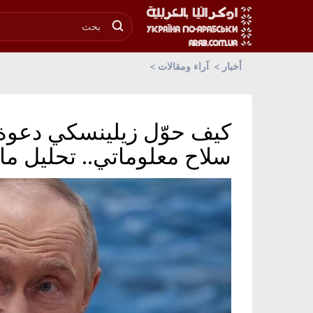
أخبار
آراء ومقالات
كيف حوّل زيلينسكي دعوة ب
سلاح معلوماتي.. تحليل ما