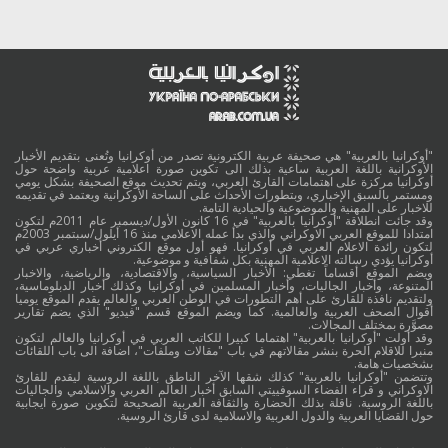
"أوكرانيا بالعربية" هي صحيفة عربية الكترونية تصدر من أوكرانيا وتُعنى بتقديم الأخبار
الأوكرانية باللغة العربية ساعية بذلك الى تكوين صورة اعلامية عربية واضحة حول
أوكرانيا مركزة على اهتمامات القارئ العربي، ويتم تحديث موقع الصحيفة بشكل يومي
ومستمر بالسبق الإخباري، وبتطورات الأحداث على الساحة الأوكرانية ويعتمد في تقديمه
للاخبار على المهنية والموضوعية والحيادية التامة.
وقد جائت انطلاقة "أوكرانيا بالعربية" في 16 كانون الأول/ديسمبر عام 2011م لتكون
امتدادا للموقع العربي الاوكراني والذي بدأ عمله الاعلامي منذ 16 أيلول/سبتمبر 2003م
لتكون رائدة الاعلام العربي في أوكرانيا. فهو أول موقع الكتروني أخباري عربي في
أوكرانيا يؤدي رسالته الاعلامية المهنية بكل شفافية و موضوعية.
ويضم الموقع أقساماً تغطي: الأخبار السياسية، والاقتصادية، والرياضية، والاخبار
المتنوعة، وأخبار الجاليات، وأخبار المسلمين في أوكرانيا وكذلك أخبار الدبلوماسية،
ولتقديم نافذة للقارئ على أهم التطورات في الوطن العربي والعالم يقدم الموقع يوميا
أقوال الصحف العربية والعالمية. كما ويضم الموقع قسم "فيديو" الذي يضم تقارير
مصوَّرة بمختلف المجالات.
وقد أولت "أوكرانيا بالعربية" اهتماما كبيرا للكاتب العربي في أوكرانيا والعالم لتكون
منبرا للاقلام الحرة بنشر مقالاتهم في باب "مقالات وملفات"، اضافة الى باب اللقائات
بشخصيات هامة.
وتتضمن "أوكرانيا بالعربية" كذلك شقها الآخر الناطق باللغة الروسية ليقدم للقارئ
الاوكراني و قراء الفضاء السوفييتي السابق أخبار العالم العربي والاسلامي والجاليات
باللغة الروسية. ناقلة بذلك الحضارة والثقافة العربية الصحيحة لتكوين صورة ايجابية
حول القضايا العربية والدول العربية والاسلامية لدى قارئ الروسية.