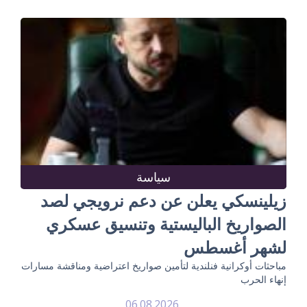
سياسة
زيلينسكي يعلن عن دعم نرويجي لصد
الصواريخ الباليستية وتنسيق عسكري
لشهر أغسطس
مباحثات أوكرانية فنلندية لتأمين صواريخ اعتراضية ومناقشة مسارات
إنهاء الحرب
06.08.2026