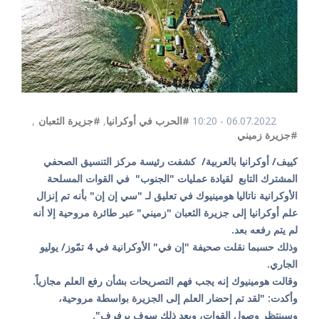
06.07.2022 - 10:20
#الحرب في أوكرانيا
,
#جزيرة الثعبان
,
#جزيرة زميني
كييف/ أوكرانيا بالعربية/ كشفت رئيسة مركز التنسيق الصحفي
المشترك التابع لقيادة عمليات "الجنوب" في القوات المسلحة
الأوكرانية ناتاليا هومينيوك في تعليق لـ "سي إن إن" بأنه تم إنزال
علم أوكرانيا إلى جزيرة الثعبان "زميني" عبر طائرة مروحية إلا أنه
لم يتم رفعه بعد.
وذلك حسبما نقلت صحيفة "إن في" الأوكرانية في 4 تمّوز/ يوليو
الجاري.
وقالت هومينيوك إنه يجب فهم التصريحات بشأن رفع العلم مجازياً.
وأكدت: "لقد تم إحضار العلم إلى الجزيرة بواسطة مروحية،
وسينتظر وصول القوات، وبعد ذلك سوف يرفرف".