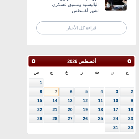
الباليستية وتنسيق عسكري
لشهر أغسطس
قراءة كل الأخبار
أغسطس
2026
ح
ن
ث
ر
خ
ج
س
1
8
7
6
5
4
3
2
15
14
13
12
11
10
9
22
21
20
19
18
17
16
29
28
27
26
25
24
23
31
30