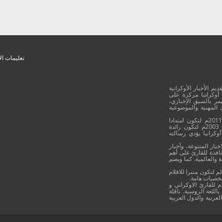
تعليمات ال
يم الأخبار الأوكرانية
أوكرانيا مركزة على
ر بالسبق الإخباري،
 المهنية والموضوعية
وقد جائت انطلاقة "أوكرانيا بالعربية" في 16 كانون الأول/ديسمبر عام 2011م لتكون امتدادا
للموقع العربي الاوكراني والذي بدأ عمله الاعلامي منذ 16 أيلول/سبتمبر 2003م لتكون رائدة
وكرانيا يؤدي رسالته
خبار المتنوعة، وأخبار
نافذة للقارئ على أهم
 والعالمية. كما ويضم
م لتكون منبرا للاقلام
شخصيات هامة.
م للقارئ الاوكراني و
اللغة الروسية. ناقلة
لعربية والدول العربية