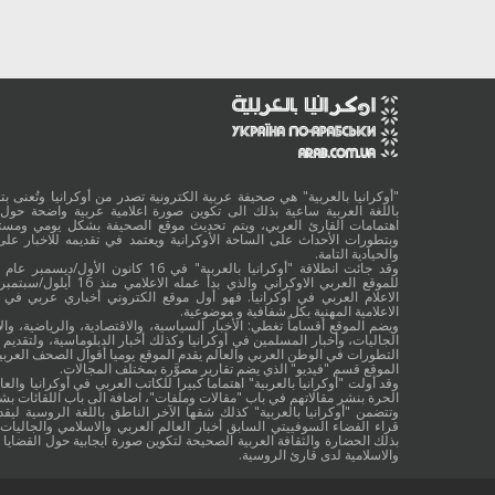
"أوكرانيا بالعربية" هي صحيفة عربية الكترونية تصدر من أوكرانيا وتُعنى بتقد
باللغة العربية ساعية بذلك الى تكوين صورة اعلامية عربية واضحة حول 
اهتمامات القارئ العربي، ويتم تحديث موقع الصحيفة بشكل يومي ومستم
وبتطورات الأحداث على الساحة الأوكرانية ويعتمد في تقديمه للاخبار على
والحيادية التامة.
الاعلام العربي في أوكرانيا. فهو أول موقع الكتروني أخباري عربي في أ
الاعلامية المهنية بكل شفافية و موضوعية.
ويضم الموقع أقساماً تغطي: الأخبار السياسية، والاقتصادية، والرياضية، والا
الجاليات، وأخبار المسلمين في أوكرانيا وكذلك أخبار الدبلوماسية، ولتقديم 
التطورات في الوطن العربي والعالم يقدم الموقع يوميا أقوال الصحف العربية
الموقع قسم "فيديو" الذي يضم تقارير مصوَّرة بمختلف المجالات.
وقد أولت "أوكرانيا بالعربية" اهتماما كبيرا للكاتب العربي في أوكرانيا والعال
الحرة بنشر مقالاتهم في باب "مقالات وملفات"، اضافة الى باب اللقائات ب
وتتضمن "أوكرانيا بالعربية" كذلك شقها الآخر الناطق باللغة الروسية ليقد
قراء الفضاء السوفييتي السابق أخبار العالم العربي والاسلامي والجاليات ب
بذلك الحضارة والثقافة العربية الصحيحة لتكوين صورة ايجابية حول القضايا ا
والاسلامية لدى قارئ الروسية.