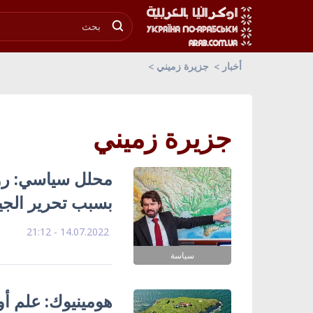
أخبار
جزيرة زميني
جزيرة زميني
محلل سياسي: رو
بسبب تحرير الجيش
14.07.2022 - 21:12
سياسة
هومينيوك: علم أوك