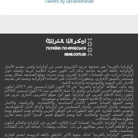
Tweets by ukraineinarabi
"أوكرانيا بالعربية" هي صحيفة عربية الكترونية تصدر من أوكرانيا وتُعنى بتقديم الأخبار
الأوكرانية باللغة العربية ساعية بذلك الى تكوين صورة اعلامية عربية واضحة حول
أوكرانيا مركزة على اهتمامات القارئ العربي، ويتم تحديث موقع الصحيفة بشكل يومي
ومستمر بالسبق الإخباري، وبتطورات الأحداث على الساحة الأوكرانية ويعتمد في تقديمه
للاخبار على المهنية والموضوعية والحيادية التامة.
وقد جائت انطلاقة "أوكرانيا بالعربية" في 16 كانون الأول/ديسمبر عام 2011م لتكون
امتدادا للموقع العربي الاوكراني والذي بدأ عمله الاعلامي منذ 16 أيلول/سبتمبر 2003م
لتكون رائدة الاعلام العربي في أوكرانيا. فهو أول موقع الكتروني أخباري عربي في
أوكرانيا يؤدي رسالته الاعلامية المهنية بكل شفافية و موضوعية.
ويضم الموقع أقساماً تغطي: الأخبار السياسية، والاقتصادية، والرياضية، والاخبار
المتنوعة، وأخبار الجاليات، وأخبار المسلمين في أوكرانيا وكذلك أخبار الدبلوماسية،
ولتقديم نافذة للقارئ على أهم التطورات في الوطن العربي والعالم يقدم الموقع يوميا
أقوال الصحف العربية والعالمية. كما ويضم الموقع قسم "فيديو" الذي يضم تقارير
مصوَّرة بمختلف المجالات.
وقد أولت "أوكرانيا بالعربية" اهتماما كبيرا للكاتب العربي في أوكرانيا والعالم لتكون
منبرا للاقلام الحرة بنشر مقالاتهم في باب "مقالات وملفات"، اضافة الى باب اللقائات
بشخصيات هامة.
وتتضمن "أوكرانيا بالعربية" كذلك شقها الآخر الناطق باللغة الروسية ليقدم للقارئ