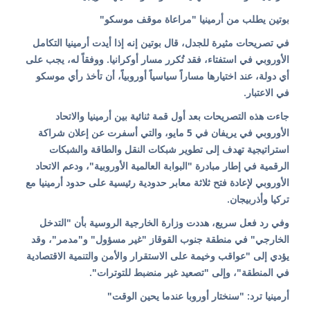
بوتين يطلب من أرمينيا "مراعاة موقف موسكو"
في تصريحات مثيرة للجدل، قال بوتين إنه إذا أيدت أرمينيا التكامل
الأوروبي في استفتاء، فقد تُكرر مسار أوكرانيا. ووفقاً له، يجب على
أي دولة، عند اختيارها مساراً سياسياً أوروبياً، أن تأخذ رأي موسكو
في الاعتبار.
جاءت هذه التصريحات بعد أول قمة ثنائية بين أرمينيا والاتحاد
الأوروبي في يريفان في 5 مايو، والتي أسفرت عن إعلان شراكة
استراتيجية تهدف إلى تطوير شبكات النقل والطاقة والشبكات
الرقمية في إطار مبادرة "البوابة العالمية الأوروبية"، ودعم الاتحاد
الأوروبي لإعادة فتح ثلاثة معابر حدودية رئيسية على حدود أرمينيا مع
تركيا وأذربيجان.
وفي رد فعل سريع، هددت وزارة الخارجية الروسية بأن "التدخل
الخارجي" في منطقة جنوب القوقاز "غير مسؤول" و"مدمر"، وقد
يؤدي إلى "عواقب وخيمة على الاستقرار والأمن والتنمية الاقتصادية
في المنطقة"، وإلى "تصعيد غير منضبط للتوترات".
أرمينيا ترد: "سنختار أوروبا عندما يحين الوقت"