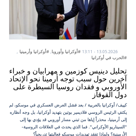
13.05.2026 - 13:11
#أوكرانيا وأوروبا
,
#أوكرانيا وأرمينيا
,
#الحرب في أوكرانيا
تحليل دينيس كوزمين و مهرابيان و خبراء
آخرين حول سبب توجه أرمينا نحو الإتحاد
الأوروبي و فقدان روسيا السيطرة على
دول القوقاز
كييف/ أوكرانيا بالعربية / بعد فشل العرض العسكري في موسكو، لم
يكتفِ الرئيس الروسي فلاديمير بوتين بتهديد أوكرانيا، بل وجه أنظاره
إلى أرمينيا، محذراً إياها من تبني مسار أوروبي قد يؤدي بها إلى
"السيناريو الأوكراني". فما الذي يحدث في العلاقات الروسية-
الأرمينية؟ ولماذا تفقد تهديدات موسكو فعاليتها تدريجياً؟