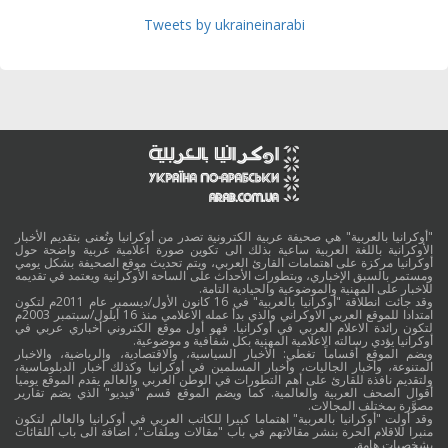
Tweets by ukraineinarabi
"أوكرانيا بالعربية" هي صحيفة عربية الكترونية تصدر من أوكرانيا وتُعنى بتقديم الأخبار
الأوكرانية باللغة العربية ساعية بذلك الى تكوين صورة اعلامية عربية واضحة حول
أوكرانيا مركزة على اهتمامات القارئ العربي، ويتم تحديث موقع الصحيفة بشكل يومي
ومستمر بالسبق الإخباري، وبتطورات الأحداث على الساحة الأوكرانية ويعتمد في تقديمه
للاخبار على المهنية والموضوعية والحيادية التامة.
وقد جائت انطلاقة "أوكرانيا بالعربية" في 16 كانون الأول/ديسمبر عام 2011م لتكون
امتدادا للموقع العربي الاوكراني والذي بدأ عمله الاعلامي منذ 16 أيلول/سبتمبر 2003م
لتكون رائدة الاعلام العربي في أوكرانيا. فهو أول موقع الكتروني أخباري عربي في
أوكرانيا يؤدي رسالته الاعلامية المهنية بكل شفافية و موضوعية.
ويضم الموقع أقساماً تغطي: الأخبار السياسية، والاقتصادية، والرياضية، والاخبار
المتنوعة، وأخبار الجاليات، وأخبار المسلمين في أوكرانيا وكذلك أخبار الدبلوماسية،
ولتقديم نافذة للقارئ على أهم التطورات في الوطن العربي والعالم يقدم الموقع يوميا
أقوال الصحف العربية والعالمية. كما ويضم الموقع قسم "فيديو" الذي يضم تقارير
مصوَّرة بمختلف المجالات.
وقد أولت "أوكرانيا بالعربية" اهتماما كبيرا للكاتب العربي في أوكرانيا والعالم لتكون
منبرا للاقلام الحرة بنشر مقالاتهم في باب "مقالات وملفات"، اضافة الى باب اللقائات
بشخصيات هامة.