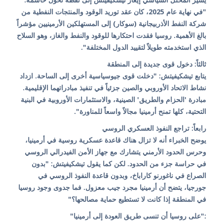
"في نهاية عام 2025، كان عقد توريد الوقود والمنتجات النفطية من
شركة النفط الأذربيجانية (سوكار) إلى المستهلكين الأرمينيين مؤشراً
بالغ الأهمية. روسيا فقدت احتكارها للوقود والنفط والغاز، وهو السلاح
الذي استخدمته طويلاً لتقييد الدول المختلفة".
ثالثاً: دخول قوى جديدة إلى المنطقة
يتابع تيشكيفيتش: "دخلت قوى جيوسياسية أخرى إلى الساحة. ازداد
نشاط الاتحاد الأوروبي والصين جزئياً في تنفيذ مبادراتهما الإقليمية.
مبادرة 'الحزام والطريق' الصينية، والاستثمارات الأوروبية في البنية
التحتية، كلها تمنح أرمينيا مجالاً واسعاً للمناورة".
رابعاً: تراجع النفوذ العسكري الروسي
يوضح الخبراء أنه لا تزال هناك قاعدة عسكرية روسية في أرمينيا،
وحرس الحدود الأرمني يتشارك مع جهاز الأمن الفيدرالي الروسي
في حراسة جزء من الحدود. لكن كما يقول تيشكيفيتش: "بدون
الصراع في ناغورنو كاراباخ، وبدون قاعدة النفوذ الروسي في
جورجيا، يتضح أن أرمينيا مجرد جيب معزول. فما جدوى وجود روسيا
في المنطقة إذا كانت لا تستطيع حماية مصالحها؟"
:"على روسيا أن تنسى طريق العودة إلى أرمينيا"