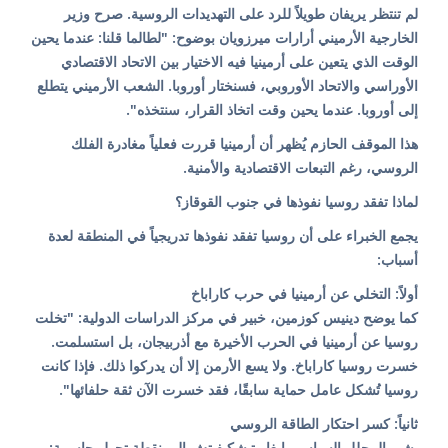
لم تنتظر يريفان طويلاً للرد على التهديدات الروسية. صرح وزير
الخارجية الأرميني أرارات ميرزويان بوضوح: "لطالما قلنا: عندما يحين
الوقت الذي يتعين على أرمينيا فيه الاختيار بين الاتحاد الاقتصادي
الأوراسي والاتحاد الأوروبي، فسنختار أوروبا. الشعب الأرميني يتطلع
إلى أوروبا. عندما يحين وقت اتخاذ القرار، سنتخذه".
هذا الموقف الحازم يُظهر أن أرمينيا قررت فعلياً مغادرة الفلك
الروسي، رغم التبعات الاقتصادية والأمنية.
لماذا تفقد روسيا نفوذها في جنوب القوقاز؟
يجمع الخبراء على أن روسيا تفقد نفوذها تدريجياً في المنطقة لعدة
أسباب:
أولاً: التخلي عن أرمينيا في حرب كاراباخ
كما يوضح دينيس كوزمين، خبير في مركز الدراسات الدولية: "تخلت
روسيا عن أرمينيا في الحرب الأخيرة مع أذربيجان، بل استسلمت.
خسرت روسيا كاراباخ. ولا يسع الأرمن إلا أن يدركوا ذلك. فإذا كانت
روسيا تُشكل عامل حماية سابقًا، فقد خسرت الآن ثقة حلفائها".
ثانياً: كسر احتكار الطاقة الروسي
يشير المحلل السياسي إيغار تيشكيفيتش إلى نقطة تحول حاسمة: