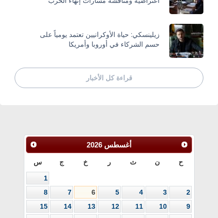
اعتراضية ومناقشة مسارات إنهاء الحرب
زيلينسكي: حياة الأوكرانيين تعتمد يومياً على
حسم الشركاء في أوروبا وأمريكا
قراءة كل الأخبار
أغسطس
2026
ح
ن
ث
ر
خ
ج
س
1
8
7
6
5
4
3
2
15
14
13
12
11
10
9