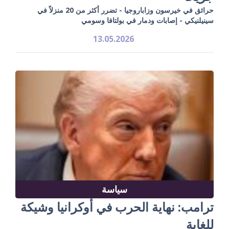
حرائق في خيرسون وزاباروجيا - تضرر أكثر من 20 منزلاً في
سينيلنيكي - إصابات ودمار في بولتافا وسومي
13.05.2026
سياسة
ترامب: نهاية الحرب في أوكرانيا وشيكة
للغاية