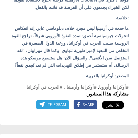
لكن الخبراء يجمعون على أن الفرصة قد فاتت بالفعل.
:خلاصة
ما حدث في أرمينيا ليس مجرد خلاف دبلوماسي عابر. إنه انعكاس
لتحولات جيوسياسية أعمق: تمدد النفوذ الأوروبي شرقاً، تراجع القوة
الروسية بسبب الحرب في أوكرانيا، ورغبة الدول الصغيرة في
التخلص من التبعية لإمبراطورية تتهاوى. وكما قال مهرابيان، "لقد
استؤصل سن الأفعى". والسؤال الآن: هل ستسمع موسكو هذه
الرسالة، أم ستستمر في إطلاق التهديدات التي لم تعد تُجدي نفعاً؟
المصدر: أوكرانيا بالعربية
#أوكرانيا وأوروبا
,
#أوكرانيا وأرمينيا
,
#الحرب في أوكرانيا
مشاركة هذا المنشور:
TELEGRAM
SHARE