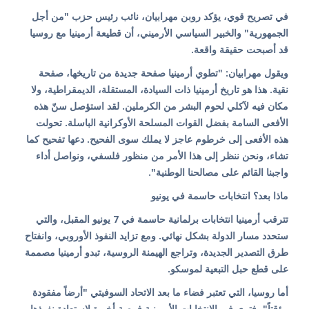
في تصريح قوي، يؤكد روبن مهرابيان، نائب رئيس حزب "من أجل
الجمهورية" والخبير السياسي الأرميني، أن قطيعة أرمينيا مع روسيا
قد أصبحت حقيقة واقعة.
ويقول مهرابيان: "تطوي أرمينيا صفحة جديدة من تاريخها، صفحة
نقية. هذا هو تاريخ أرمينيا ذات السيادة، المستقلة، الديمقراطية، ولا
مكان فيه لآكلي لحوم البشر من الكرملين. لقد استؤصل سنّ هذه
الأفعى السامة بفضل القوات المسلحة الأوكرانية الباسلة. تحولت
هذه الأفعى إلى خرطوم عاجز لا يملك سوى الفحيح. دعها تفحيح كما
تشاء، ونحن ننظر إلى هذا الأمر من منظور فلسفي، ونواصل أداء
واجبنا القائم على مصالحنا الوطنية".
ماذا بعد؟ انتخابات حاسمة في يونيو
تترقب أرمينيا انتخابات برلمانية حاسمة في 7 يونيو المقبل، والتي
ستحدد مسار الدولة بشكل نهائي. ومع تزايد النفوذ الأوروبي، وانفتاح
طرق التصدير الجديدة، وتراجع الهيمنة الروسية، تبدو أرمينيا مصممة
على قطع حبل التبعية لموسكو.
أما روسيا، التي تعتبر فضاء ما بعد الاتحاد السوفيتي "أرضاً مفقودة
مؤقتاً"، فترى في الانتخابات الأرمينية فرصة أخيرة لاستعادة نفوذها.