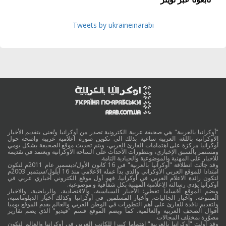
Tweets by ukraineinarabi
"أوكرانيا بالعربية" هي صحيفة عربية الكترونية تصدر من أوكرانيا وتُعنى بتقديم الأخبار
الأوكرانية باللغة العربية ساعية بذلك الى تكوين صورة اعلامية عربية واضحة حول
أوكرانيا مركزة على اهتمامات القارئ العربي، ويتم تحديث موقع الصحيفة بشكل يومي
ومستمر بالسبق الإخباري، وبتطورات الأحداث على الساحة الأوكرانية ويعتمد في تقديمه
للاخبار على المهنية والموضوعية والحيادية التامة.
وقد جائت انطلاقة "أوكرانيا بالعربية" في 16 كانون الأول/ديسمبر عام 2011م لتكون
امتدادا للموقع العربي الاوكراني والذي بدأ عمله الاعلامي منذ 16 أيلول/سبتمبر 2003م
لتكون رائدة الاعلام العربي في أوكرانيا. فهو أول موقع الكتروني أخباري عربي في
أوكرانيا يؤدي رسالته الاعلامية المهنية بكل شفافية و موضوعية.
ويضم الموقع أقساماً تغطي: الأخبار السياسية، والاقتصادية، والرياضية، والاخبار
المتنوعة، وأخبار الجاليات، وأخبار المسلمين في أوكرانيا وكذلك أخبار الدبلوماسية،
ولتقديم نافذة للقارئ على أهم التطورات في الوطن العربي والعالم يقدم الموقع يوميا
أقوال الصحف العربية والعالمية. كما ويضم الموقع قسم "فيديو" الذي يضم تقارير
مصوَّرة بمختلف المجالات.
وقد أولت "أوكرانيا بالعربية" اهتماما كبيرا للكاتب العربي في أوكرانيا والعالم لتكون