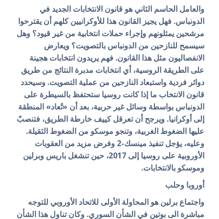
والعامل الحاسم الثاني هو قانون الانتخابات الجديد في
الدونباس. فهل يجيز القانون هذا للأوكرانيين كلهم أن يقترحوا
مرشحين يمثلونهم وإجراء حملات انتخابية من غير قيود؟ وهل
سيسمح للنازحين من الدونباس بالتصويت؟ ويعارض
الانفصاليون مثل هذا القانون. فهم يريدون انتخابات هجينة
على الطريقة الروسية، أي انتخابات مدبرة النتائج من طريق
دوائر فردية واستبعاد النازحين من عملية التصويت. وسيحدد
قانون الانتخاب ما إذا كانت روسيا ستحتفظ بالسيطرة على
الدونباس بواسطة وسائل غير حربية، بعد أن «تُعاد» المنطقة
إلى أوكرانيا. ويرجح أن تعرقل كييف خارطة الطريق، فتنصبّ
عليها الضغوط الغربية، وتنجو موسكو من الضغوط الثقيلة.
وعليه، يؤجل تنفيذ مينسك-2 وفرض مزيد من العقوبات
الأوروبية على روسيا إلى 2017، حين تنشغل باريس وبرلين
وموسكو بالانتخابات.
أوروبا وحلب
واجتماع برلين هو المحاولة الأولى للاتحاد الأوروبي للتوجه
مباشرة الى بوتين في الشأن السوري. وكان تناول هذا الشأن