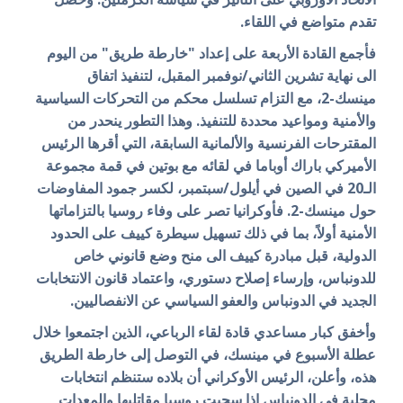
تقدم متواضع في اللقاء.
فأجمع القادة الأربعة على إعداد "خارطة طريق" من اليوم
الى نهاية تشرين الثاني/نوفمبر المقبل، لتنفيذ اتفاق
مينسك-2، مع التزام تسلسل محكم من التحركات السياسية
والأمنية ومواعيد محددة للتنفيذ. وهذا التطور ينحدر من
المقترحات الفرنسية والألمانية السابقة، التي أقرها الرئيس
الأميركي باراك أوباما في لقائه مع بوتين في قمة مجموعة
الـ20 في الصين في أيلول/سبتمبر، لكسر جمود المفاوضات
حول مينسك-2. فأوكرانيا تصر على وفاء روسيا بالتزاماتها
الأمنية أولاً، بما في ذلك تسهيل سيطرة كييف على الحدود
الدولية، قبل مبادرة كييف الى منح وضع قانوني خاص
للدونباس، وإرساء إصلاح دستوري، واعتماد قانون الانتخابات
الجديد في الدونباس والعفو السياسي عن الانفصاليين.
وأخفق كبار مساعدي قادة لقاء الرباعي، الذين اجتمعوا خلال
عطلة الأسبوع في مينسك، في التوصل إلى خارطة الطريق
هذه، وأعلن، الرئيس الأوكراني أن بلاده ستنظم انتخابات
محلية في الدونباس إذا سحبت روسيا مقاتليها والمعدات