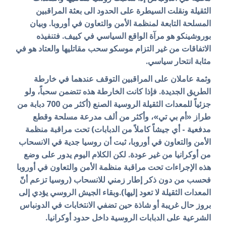
الثقيلة ونقلت السيطرة على الحدود الى بعثة المراقبين
المسلحة التابعة لمنظمة الأمن والتعاون في أوروبا. وبيان
بوروشينكو هو مرآة الواقع السياسي في كييف. فتنفيذه
الاتفاقات من غير التزام موسكو سحب مقاتليها والعتاد هو في
مثابة انتحار سياسي.
وثمة عاملان على المراقبين التوقف عندهما في خارطة
الطريق الجديدة. فإذا كانت الخارطة هذه تتضمن سحباً، ولو
جزئياً للمعدات الثقيلة الروسية الصنع (أكثر من 700 دبابة من
طراز «أم بي تي»، وأكثر من ألف مدرعة مسلحة وقطع
مدفعية - أي جيشاً كاملاً من الدبابات) تحت مراقبة منظمة
الأمن والتعاون في أوروبا، ثبت أن روسيا جدية في الانسحاب
من أوكرانيا من غير عودة. لكن الكلام اليوم يدور على وضع
هذه الإجراءات تحت مراقبة منظمة الأمن والتعاون في أوروبا
فحسب من دون ذكر إطار زمني للانسحاب (روسيا تزعم أنّ
المعدات الثقيلة لا تعود إليها).
وبقاء الجيش الروسي يؤدي إلى
بروز حال غريبة أو شاذة حين تضفي الانتخابات في الدونباس
الشرعية على الدبابات الروسية داخل حدود أوكرانيا.