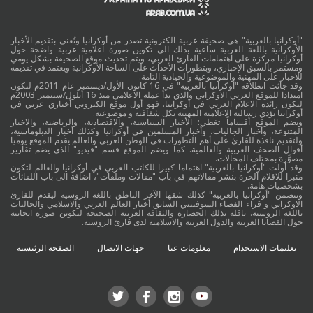
"أوكرانيا بالعربية" هي صحيفة عربية الكترونية تصدر من أوكرانيا وتُعنى بتقديم الأخبار
الأوكرانية باللغة العربية ساعية بذلك الى تكوين صورة اعلامية عربية واضحة حول
أوكرانيا مركزة على اهتمامات القارئ العربي، ويتم تحديث موقع الصحيفة بشكل يومي
ومستمر بالسبق الإخباري، وبتطورات الأحداث على الساحة الأوكرانية ويعتمد في تقديمه
للاخبار على المهنية والموضوعية والحيادية التامة.
وقد جائت انطلاقة "أوكرانيا بالعربية" في 16 كانون الأول/ديسمبر عام 2011م لتكون
امتدادا للموقع العربي الاوكراني والذي بدأ عمله الاعلامي منذ 16 أيلول/سبتمبر 2003م
لتكون رائدة الاعلام العربي في أوكرانيا. فهو أول موقع الكتروني أخباري عربي في
أوكرانيا يؤدي رسالته الاعلامية المهنية بكل شفافية و موضوعية.
ويضم الموقع أقساماً تغطي: الأخبار السياسية، والاقتصادية، والرياضية، والاخبار
المتنوعة، وأخبار الجاليات، وأخبار المسلمين في أوكرانيا وكذلك أخبار الدبلوماسية،
ولتقديم نافذة للقارئ على أهم التطورات في الوطن العربي والعالم يقدم الموقع يوميا
أقوال الصحف العربية والعالمية. كما ويضم الموقع قسم "فيديو" الذي يضم تقارير
مصوَّرة بمختلف المجالات.
وقد أولت "أوكرانيا بالعربية" اهتماما كبيرا للكاتب العربي في أوكرانيا والعالم لتكون
منبرا للاقلام الحرة بنشر مقالاتهم في باب "مقالات وملفات"، اضافة الى باب اللقائات
بشخصيات هامة.
وتتضمن "أوكرانيا بالعربية" كذلك شقها الآخر الناطق باللغة الروسية ليقدم للقارئ
الاوكراني و قراء الفضاء السوفييتي السابق أخبار العالم العربي والاسلامي والجاليات
باللغة الروسية. ناقلة بذلك الحضارة والثقافة العربية الصحيحة لتكوين صورة ايجابية
حول القضايا العربية والدول العربية والاسلامية لدى قارئ الروسية.
تعليمات الاستخدام
معلومات عنا
جهات الاتصال
الصفحة الرئيسية