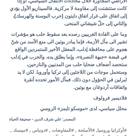
الأراضي المجاورة خلال محادثات الانتقال السياسي، أو إذا
كانت ستتشتت إلى مقاومة لا مركزية. فالسيناريو الأول يؤدي
إلى اتفاق على غرار اتفاق دايتون [حرب البوسنة والهرسك]،
والثاني إلى حلّ شيشاني المنحى.
وما على القادة الغربيين رصده بعد سقوط حلب هو مؤشرات
تشير الى مآل الأزمة، فإما يبادر بوتين الى منع الأسد من شنّ
هجوم على محافظة إدلب، المعقل الأخير للمتمردين الواقع
في قبضة «جبهة النصرة»، وإما يطلق يده. والحرب في إدلب
ستحصد أضعاف ضحايا حلب من المدنيين والنازحين،
وستحمل موجات من اللاجئين إلى تركيا وأوروبا. لكن لا يد
لبرلين في الحؤول دون ذلك. فمآل الأمور تحدده أنقرة
واتفاقات أردوغان مع بوتين.
فلاديمير فرولوف
محلل سياسي، لدى «موسكو تايمز» الروسي
المصدر: علي شرف الدين - صحيفة الحياة
#أوكرانيا وروسيا
,
#الأسلحة
,
#المفاوضات
,
#دونباس
,
#مينسك
,