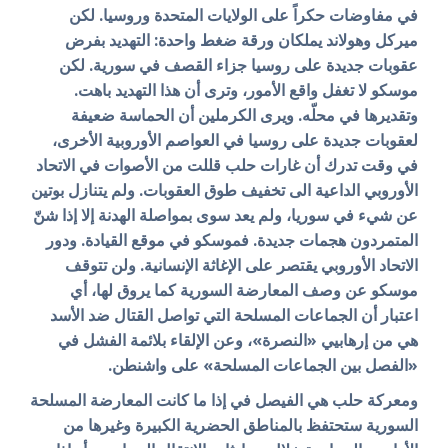
في مفاوضات حكراً على الولايات المتحدة وروسيا. لكن
ميركل وهولاند يملكان ورقة ضغط واحدة: التهديد بفرض
عقوبات جديدة على روسيا جزاء القصف في سورية. لكن
موسكو لا تغفل واقع الأمور، وترى أن هذا التهديد باهت.
وتقديرها في محلّه. ويرى الكرملين أن الحماسة ضعيفة
لعقوبات جديدة على روسيا في العواصم الأوروبية الأخرى،
في وقت تدرك أن غارات حلب قللت من الأصوات في الاتحاد
الأوروبي الداعية الى تخفيف طوق العقوبات. ولم يتنازل بوتين
عن شيء في سوريا، ولم يعد سوى بمواصلة الهدنة إلا إذا شنّ
المتمردون هجمات جديدة. فموسكو في موقع القيادة. ودور
الاتحاد الأوروبي يقتصر على الإغاثة الإنسانية. ولن تتوقف
موسكو عن وصف المعارضة السورية كما يروق لها، أي
اعتبار أن الجماعات المسلحة التي تواصل القتال ضد الأسد
هي من إرهابيي «النصرة»، وعن الإلقاء بلائمة الفشل في
«الفصل بين الجماعات المسلحة» على واشنطن.
ومعركة حلب هي الفيصل في إذا ما كانت المعارضة المسلحة
السورية ستحتفظ بالمناطق الحضرية الكبيرة وغيرها من