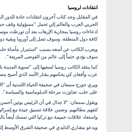
انتقادات لروسيا
في المقابل وجه كتاب آخرون انتقادات حادة للدور
الحربي العرب والعالم إلي تحمل "مسؤولية وقف حم
ادعاءات روسيا بمحاربة الإرهاب بعد أن تورطت مو
كافة دول المنطقة، وسوف تصل إلى أوروبا وبقية دول
ويعرب الكاتب عن أسفه بسبب "استمرار مأساة حلب 
سوف يؤدي حتماً إلى عالم من الفوضى المريعة".
كما ينتقد الكاتب روسيا لسعيها إلى "تسوية المدينة با
عرب وأفغان كي يحكمهم بشار الأسد الذي أصبح مصيره
ويري جورج سمعان في صحيفة الحياة اللندنية أن "ا
على حلب. تجاوزت مرحلة الدبلوماسية والسياسة".
ويقول سمعان: "لا جدال في أن الرئيس بوتين أحسن إد
لتفهم مطالبهم. وضمن علاقة تنسيق جيدة مع إسرائي
واستعاد علاقات حميمة مع تركيا التي تمسك أيضاً ب
ويدعو مشاري الذايدي في صحيفة الشرق الأوسط إلي 