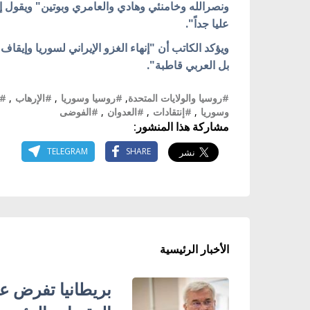
ونصرالله وخامنئي وهادي والعامري وبوتين" ويقول إ
عليا جداً".
ويؤكد الكاتب أن "إنهاء الغزو الإيراني لسوريا وإيق
بل العربي قاطبة".
#روسيا والولايات المتحدة
,
#روسيا وسوريا
,
#الإرهاب
,
#ا
وسوريا
,
#إنتقادات
,
#العدوان
,
#الفوضى
مشاركة هذا المنشور:
TELEGRAM
SHARE
الأخبار الرئيسية
بريطانيا تفرض عق