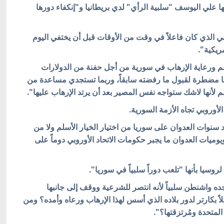
ها علي اليوسف "سلبية الرأي" لدي بريطانيا و"إنكفاء دورها
ني الذي كان فاعلاً في وقت من الأوقات قبل أن يختفي اليوم
ريكية".
 دعم ورعاية الإرهاب في سورية من أجل حفنة من الدولارات
فسها مضطرة لقبول ما رفضته سابقاً، وربما تستجدي مساعدة من
لم لأنها لاشك ستواجه نفس المصير بعد أن يرتد الإرهاب عليها".
أوروبي تجاه الأزمة السورية.
 سنوات العدوان على سوريا من اختيار الخيار الأسلم ولا من
وميات العدوان ما يجبر حكومات الاتحاد الأوروبي دوماً على
لروسيا بأنها "تلعب دوراً سلبياً في سوريا".
ده واشنطن سلبياً لأنه انتصر للشرعية ووقف إلى جانبها
اً بكارتر لدور بلاده الذي أسس لهذا الإرهاب ورعاه وأمده؟ ومن
المتحدة ومُرتزقتها؟".