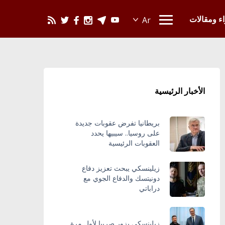
يحدث في العالم
اء ومقالات
الأخبار الرئيسية
بريطانيا تفرض عقوبات جديدة
على روسيا.. سيبيها يحدد
العقوبات الرئيسية
زيلينسكي يبحث تعزيز دفاع
دونيتسك والدفاع الجوي مع
دراباتي
زيلينسكي يزور صربيا لأول مرة