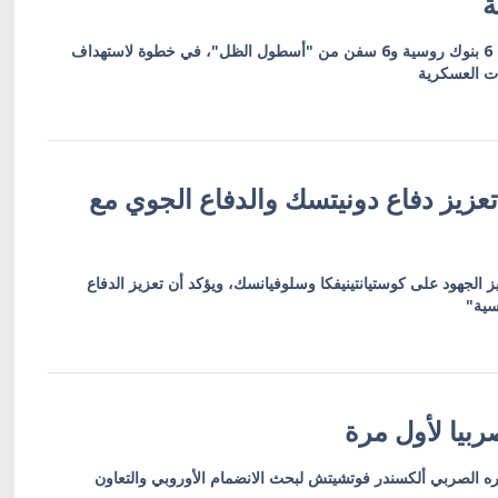
ة
العقوبات تشمل 19 كياناً بينها 6 بنوك روسية و6 سفن من "أسطول الظل"، في خطوة لاستهداف
ات العسكرية
عزيز دفاع دونيتسك والدفاع الجوي مع
ز الجهود على كوستيانتينيفكا وسلوفيانسك، ويؤكد أن تعزيز الدفاع
سية"
بيا لأول مرة
ره الصربي ألكسندر فوتشيتش لبحث الانضمام الأوروبي والتعاون