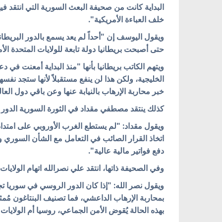
البداية كانت من صحيفة البعث السورية التي انتقد في
خلف العباءة الأمريكية".
ويقول اليوسف إن "أحداً لم يعد يسمع بالدور البريطا
حتى أصبحت بريطانيا دولة تابعة للولايات المتحدة الأم
ويتهم الكاتب بريطانيا بأنها "منذ البداية أمعنت في
الخليجية، ولكن هذا لن ينفع مستقبلاً لأنها ستجد ن
خبر محاربة الإرهاب بالنيابة عنها وعن باقي دول العا
كذلك ينتقد مصطفي مقداد في الثورة السورية الدور ال
ويقول مقداد: "لم يستطع الغرب الأوروبي على امتداد
اتخاذ القرار الصائب في التعامل مع الشأن السوري وي
دفع فواتير مالية عالية".
وفي الصحيفة ذاتها، انتقد علي نصرالله اتهام الولايات 
ويقول نصر الله: "إذا كان الدور الروسي في سوريا تج
بمحاربة الإرهاب الداعشي، فما تصنيف البنتاغون مُمثل
بهذه الحالة يُقوض الأمن الجماعي، روسيا أم الولايات 