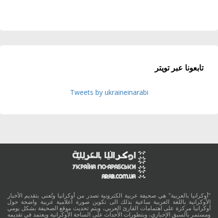
تابعونا عبر تويتر
Tweets by ukraineinarabi
"أوكرانيا بالعربية" هي صحيفة عربية الكترونية تصدر من أوكرانيا وتُعنى بتقديم الأخبار
الأوكرانية باللغة العربية ساعية بذلك الى تكوين صورة اعلامية عربية واضحة حول
أوكرانيا مركزة على اهتمامات القارئ العربي، ويتم تحديث موقع الصحيفة بشكل يومي
ومستمر بالسبق الإخباري، وبتطورات الأحداث على الساحة الأوكرانية ويعتمد في تقديمه