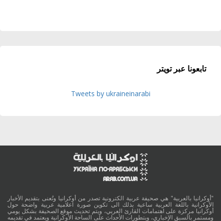
تابعونا عبر تويتر
Tweets by ukraineinarabi
"أوكرانيا بالعربية" هي صحيفة عربية الكترونية تصدر من أوكرانيا وتُعنى بتقديم الأخبار
الأوكرانية باللغة العربية ساعية بذلك الى تكوين صورة اعلامية عربية واضحة حول
أوكرانيا مركزة على اهتمامات القارئ العربي، ويتم تحديث موقع الصحيفة بشكل يومي
ومستمر بالسبق الإخباري، وبتطورات الأحداث على الساحة الأوكرانية ويعتمد في تقديمه