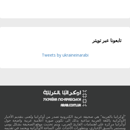
تابعونا عبر تويتر
Tweets by ukraineinarabi
"أوكرانيا بالعربية" هي صحيفة عربية الكترونية تصدر من أوكرانيا وتُعنى بتقديم الأخبار
الأوكرانية باللغة العربية ساعية بذلك الى تكوين صورة اعلامية عربية واضحة حول
أوكرانيا مركزة على اهتمامات القارئ العربي، ويتم تحديث موقع الصحيفة بشكل يومي
ومستمر بالسبق الإخباري، وبتطورات الأحداث على الساحة الأوكرانية ويعتمد في تقديمه