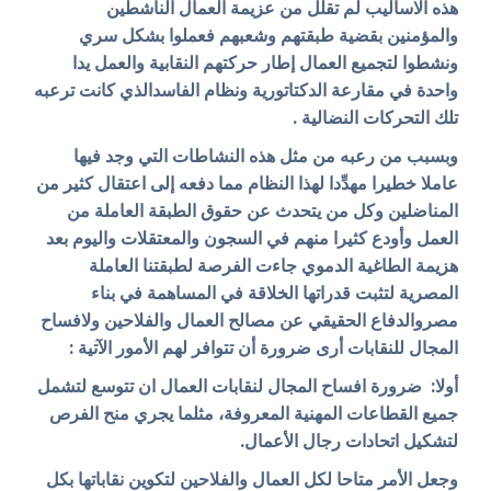
هذه الاساليب لم تقلل من عزيمة العمال الناشطين
والمؤمنين بقضية طبقتهم وشعبهم فعملوا بشكل سري
ونشطوا لتجميع العمال إطار حركتهم النقابية والعمل يدا
واحدة في مقارعة الدكتاتورية ونظام الفاسدالذي كانت ترعبه
تلك التحركات النضالية .
وبسبب من رعبه من مثل هذه النشاطات التي وجد فيها
عاملا خطيرا مهدِّدا لهذا النظام مما دفعه إلى اعتقال كثير من
المناضلين وكل من يتحدث عن حقوق الطبقة العاملة من
العمل وأودع كثيرا منهم في السجون والمعتقلات واليوم بعد
هزيمة الطاغية الدموي جاءت الفرصة لطبقتنا العاملة
المصرية لتثبت قدراتها الخلاقة في المساهمة في بناء
مصروالدفاع الحقيقي عن مصالح العمال والفلاحين ولافساح
المجال للنقابات أرى ضرورة أن تتوافر لهم الأمور الآتية :
أولا: ضرورة افساح المجال لنقابات العمال ان تتوسع لتشمل
جميع القطاعات المهنية المعروفة، مثلما يجري منح الفرص
لتشكيل اتحادات رجال الأعمال.
وجعل الأمر متاحا لكل العمال والفلاحين لتكوين نقاباتها بكل