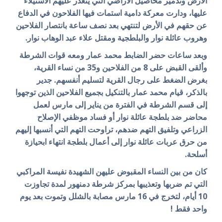
الأرض وتدمير محاصيل الأراضي التي يتعذر عليهم الاستيلاء
عليها، ودارت معركة دامية استمات فيها الفلاحون في الدفاع
عن حقهم في الأرض لتنتهي بعد نصف ساعة بانتصار الفلاحين
وهروب عائلة نوار والبلطجية ومقتل علاء عبد الوهاب نوار.
وبعد ساعات حضر الضابط محمد عمار ومعه قوات الشرطة
وألقى القبض على 8 من الفلاحين و35 من نساء القرية،
بغرض الضغط على رجال القرية لتسليم أنفسهم. جدير
بالذكر، قيام محمد عمار بالتنكيل بجميع الفلاحين الذين توجهوا
إلى قسم الشرطة في الفترة من يناير إلى مارس لعمل
محاضر ضد بلطجة عائلة نوار أو فساد موظفي الإصلاح
الزراعي وتلفيق التهم ضدهم، تراوحت التهم التي أنسبها إليهم
من حرق عربات عائلة نوار إلى أعمال بلطجة انتهاء ابحيازة
أسلحة.
كان من بين النساء المقبوض عليهن الشهيدة نفيسة المراكبي
التي تم ضربها وتعذيبها بمركز شرطة دمنهور لمدة تجاوزت
10 أيام، لتخرج في 16 مارس مصابة بالشلل وتموت بعد يوم
واحد فقط !