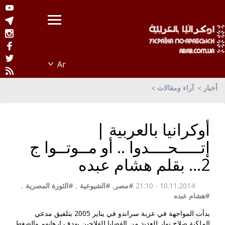
أخبار
آراء ومقالات
أوكرانيا بالعربية |
إتـــــحــــدوا .. أو مــوتــوا ج
2... بقلم هشام عبده
10.11.2014 - 21:10
#مصر
,
#الشيوعية
,
#الثورة المصرية
,
#هشام عبده
بدأت المواجهة في عزبة سراندو في يناير 2005 بتلفيق مدعي
الملكية صلاح نوار للعديد من القضايا للفلاحين بهدف إرهابهم والضغط