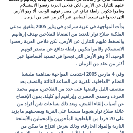
عليهم للتنازل عن الأرض، لكن فلاحي العزبة رفضوا الاستسلام
وقاموا بتكوين رابطة تدافع عن مصدر قوتهم الوحيد، ألا وهو الأرض
التي نجحوا في تسديد أقساطها عبر أكثر من عقد من الزمان .
بدأت المواجهة في عزبة سراندو في يناير 2005 بتلفيق مدعي
الملكية صلاح نوار للعديد من القضايا للفلاحين بهدف إرهابهم
والضغط عليهم للتنازل عن الأرض، لكن فلاحي العزبة رفضوا
الاستسلام وقاموا بتكوين رابطة تدافع عن مصدر قوتهم
الوحيد، ألا وهو الأرض التي نجحوا في تسديد أقساطها عبر
أكثر من عقد من الزمان .
وفي 4 مارس 2005 احتدمت المواجهة بمداهمة مليشيا
النظام "الداخلية، للقرية في الساعة الثالثة والنصف بعد
منتصف الليل وقبضها على عدد من الفلاحين، منهم محمد
الجرف وحمدي الحصرى وإبراهيم أبو كليلة، بدون الإفصاح
عن أسباب إلقاء القبض، وبعد ذلك بساعات شن أفراد من
عائلة صلاح نوار هجوما مسلحا على القرية وبصحبتهم ما يزيد
على 20 فردا من البلطجية المأجورين والمحملين بالأسلحة
النارية والمواد الحارقة، وذلك بغرض انتزاع ما يمكن من