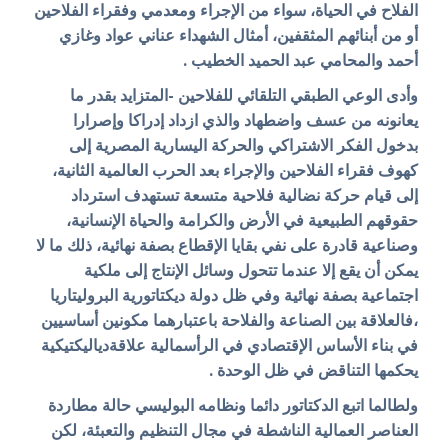
الفلاح في الحياة، سواء من الإجراء ومعدمي وفقراء الفلاحين
أو من أبنائهم المثقفين، أمثال الشهداء عناني عواد وغازي
أحمد والمحامي عبد الحميد الخطيب .
وأدى الوعي الطبقي التلقائي للفلاحين -المتزايد بقدر ما
يعانونه من عسف واضطهاد والذي ازداد إدراكا وإصرارا
بدخول الفكر الاشتراكي والحركة اليسارية المصرية إلى
كهوف فقراء الفلاحين والإجراء بعد الحرب العالمية الثانية،
إلى قيام حركة نضالية فلاحية متسعة تستهدف استرداد
حقوقهم الطبيعية في الأرض والكرامة والحياة الإنسانية،
وصناعية قادرة على نفي بقايا الإقطاع بصفة نهائية، ذلك ما لا
يمكن أن يقع إلا عندما تتحول وسائل الإنتاج إلى ملكية
اجتماعية بصفة نهائية وفي ظل دولة ديكتاتورية البروليتاريا
،فالعلاقة بين الصناعة والفلاحة باعتبارهما مكونين أساسيين
في بناء الأساس الإقتصادي في الرأسمالية علاقةدياليكتيكية
يحكمها التناقض في ظل الوحدة .
ولطالما اتبع الدكتاتور دائما ونظامه البوليسي حالة مطاردة
العناصر العمالية الناشطة في مجال التنظيم والتعبئة، لكن