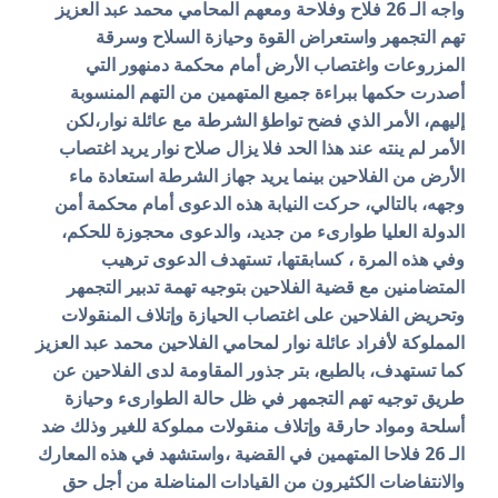
واجه الـ 26 فلاح وفلاحة ومعهم المحامي محمد عبد العزيز
تهم التجمهر واستعراض القوة وحيازة السلاح وسرقة
المزروعات واغتصاب الأرض أمام محكمة دمنهور التي
أصدرت حكمها ببراءة جميع المتهمين من التهم المنسوبة
إليهم، الأمر الذي فضح تواطؤ الشرطة مع عائلة نوار،لكن
الأمر لم ينته عند هذا الحد فلا يزال صلاح نوار يريد اغتصاب
الأرض من الفلاحين بينما يريد جهاز الشرطة استعادة ماء
وجهه، بالتالي، حركت النيابة هذه الدعوى أمام محكمة أمن
الدولة العليا طوارىء من جديد، والدعوى محجوزة للحكم،
وفي هذه المرة ، كسابقتها، تستهدف الدعوى ترهيب
المتضامنين مع قضية الفلاحين بتوجيه تهمة تدبير التجمهر
وتحريض الفلاحين على اغتصاب الحيازة وإتلاف المنقولات
المملوكة لأفراد عائلة نوار لمحامي الفلاحين محمد عبد العزيز
كما تستهدف، بالطبع، بتر جذور المقاومة لدى الفلاحين عن
طريق توجيه تهم التجمهر في ظل حالة الطوارىء وحيازة
أسلحة ومواد حارقة وإتلاف منقولات مملوكة للغير وذلك ضد
الـ 26 فلاحا المتهمين في القضية ،واستشهد في هذه المعارك
والانتفاضات الكثيرون من القيادات المناضلة من أجل حق