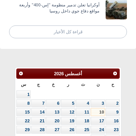
أوكرانيا تعلن تدمير منظومة "إس-400" وأربعة
مواقع دفاع جوي داخل روسيا
قراءة كل الأخبار
أغسطس
2026
ح
ن
ث
ر
خ
ج
س
1
8
7
6
5
4
3
2
15
14
13
12
11
10
9
22
21
20
19
18
17
16
29
28
27
26
25
24
23