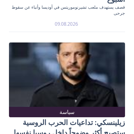
قصف يستهدف ملعب تشيرنوموريتس في أوديسا وأنباء عن سقوط
جرحى
09.08.2026
سياسة
زيلينسكي: تداعيات الحرب الروسية
ستصبح أكثر وضوحاً داخل روسيا نفسها