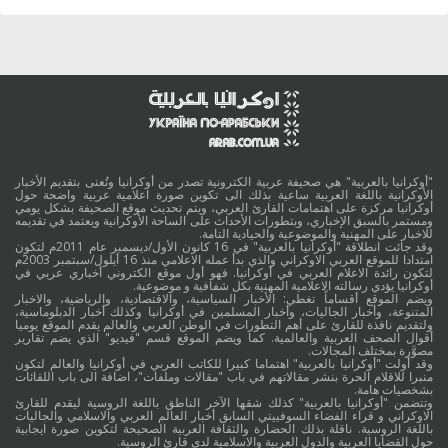
"أوكرانيا بالعربية" هي صحيفة عربية الكترونية تصدر من أوكرانيا وتُعنى بتقديم الأخبار
الأوكرانية باللغة العربية ساعية بذلك الى تكوين صورة اعلامية عربية واضحة حول
أوكرانيا مركزة على اهتمامات القارئ العربي، ويتم تحديث موقع الصحيفة بشكل يومي
ومستمر بالسبق الإخباري، وبتطورات الأحداث على الساحة الأوكرانية ويعتمد في تقديمه
للاخبار على المهنية والموضوعية والحيادية التامة.
وقد جائت انطلاقة "أوكرانيا بالعربية" في 16 كانون الأول/ديسمبر عام 2011م لتكون
امتدادا للموقع العربي الاوكراني والذي بدأ عمله الاعلامي منذ 16 أيلول/سبتمبر 2003م
لتكون رائدة الاعلام العربي في أوكرانيا. فهو أول موقع الكتروني أخباري عربي في
أوكرانيا يؤدي رسالته الاعلامية المهنية بكل شفافية و موضوعية.
ويضم الموقع أقساماً تغطي: الأخبار السياسية، والاقتصادية، والرياضية، والاخبار
المتنوعة، وأخبار الجاليات، وأخبار المسلمين في أوكرانيا وكذلك أخبار الدبلوماسية،
ولتقديم نافذة للقارئ على أهم التطورات في الوطن العربي والعالم يقدم الموقع يوميا
أقوال الصحف العربية والعالمية. كما ويضم الموقع قسم "فيديو" الذي يضم تقارير
مصوَّرة بمختلف المجالات.
وقد أولت "أوكرانيا بالعربية" اهتماما كبيرا للكاتب العربي في أوكرانيا والعالم لتكون
منبرا للاقلام الحرة بنشر مقالاتهم في باب "مقالات وملفات"، اضافة الى باب اللقائات
بشخصيات هامة.
وتتضمن "أوكرانيا بالعربية" كذلك شقها الآخر الناطق باللغة الروسية ليقدم للقارئ
الاوكراني و قراء الفضاء السوفييتي السابق أخبار العالم العربي والاسلامي والجاليات
باللغة الروسية. ناقلة بذلك الحضارة والثقافة العربية الصحيحة لتكوين صورة ايجابية
حول القضايا العربية والدول العربية والاسلامية لدى قارئ الروسية.