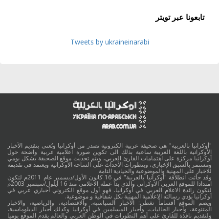
تابعونا عبر تويتر
Tweets by ukraineinarabi
"أوكرانيا بالعربية" هي صحيفة عربية الكترونية تصدر من أوكرانيا وتُعنى بتقديم الأخبار
الأوكرانية باللغة العربية ساعية بذلك الى تكوين صورة اعلامية عربية واضحة حول
أوكرانيا مركزة على اهتمامات القارئ العربي، ويتم تحديث موقع الصحيفة بشكل يومي
ومستمر بالسبق الإخباري، وبتطورات الأحداث على الساحة الأوكرانية ويعتمد في تقديمه
للاخبار على المهنية والموضوعية والحيادية التامة.
وقد جائت انطلاقة "أوكرانيا بالعربية" في 16 كانون الأول/ديسمبر عام 2011م لتكون
امتدادا للموقع العربي الاوكراني والذي بدأ عمله الاعلامي منذ 16 أيلول/سبتمبر 2003م
لتكون رائدة الاعلام العربي في أوكرانيا. فهو أول موقع الكتروني أخباري عربي في
أوكرانيا يؤدي رسالته الاعلامية المهنية بكل شفافية و موضوعية.
ويضم الموقع أقساماً تغطي: الأخبار السياسية، والاقتصادية، والرياضية، والاخبار
المتنوعة، وأخبار الجاليات، وأخبار المسلمين في أوكرانيا وكذلك أخبار الدبلوماسية،
ولتقديم نافذة للقارئ على أهم التطورات في الوطن العربي والعالم يقدم الموقع يوميا