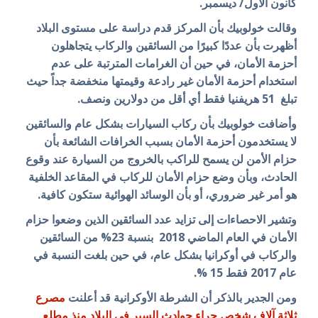
كانون الأول/ ديسمبر.
وقالت خولوبيك بأن المركز قدم دراسة على مستوى البلاد
أظهرت بأن عددًا كبيرًا من السائقين والركاب يتجاهلون
أحزمة الأمان، في حين أن الغرامات المترتبة على عدم
استخدام أحزمة الأمان غير رادعة وقيمتها منخفضة جداً حيث
تبلغ 51 هريفنيا فقط أي أقل من دولارين ونصف.
وأضافت خولوبيك بأن ركاب السيارات بشكل عام والسائقين
لا يستخدمون أحزمة الأمان بسبب الخرافات الشائعة بأن
حزام الأمن لن يسمح للراكب بالخروج من السيارة عند وقوع
الحادث، وبأن وضع حزام الأمان للركاب في المقاعد الخلفية
هو أمر غير ضروري، أو بأن الوسائد الهوائية ستكون كافية
.
وتشير الاحصاءات إلى تزايد عدد السائقين الذين وضعوا حزام
الأمان في العام الماضي 2018 بنسبة 23% من السائقين
والركاب في أوكرانيا بشكل عام، في حين بلغت النسبة في
عام 2017 فقط 15 %.
ومن الجدير بالذكر أن
الشرطة الأوكرانية قد أعلنت
مصرع
ثلاثة آلاف شخص جراء حوادث السير في البلاد منذ مطلع