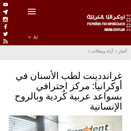
أخبار
آراء ومقالات
غرانددينت لطب الأسنان في
أوكرانيا: مركز احترافي
بسواعد عربية كُردية وبالروح
الإنسانية