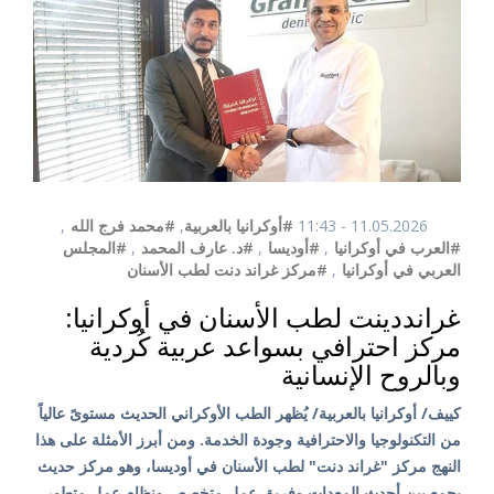
11.05.2026 - 11:43
#أوكرانيا بالعربية
,
#محمد فرج الله
,
#العرب في أوكرانيا
,
#أوديسا
,
#د. عارف المحمد
,
#المجلس
العربي في أوكرانيا
,
#مركز غراند دنت لطب الأسنان
غرانددينت لطب الأسنان في أوكرانيا:
مركز احترافي بسواعد عربية كُردية
وبالروح الإنسانية
كييف/ أوكرانيا بالعربية/ يُظهر الطب الأوكراني الحديث مستوىً عالياً
من التكنولوجيا والاحترافية وجودة الخدمة. ومن أبرز الأمثلة على هذا
النهج مركز "غراند دنت" لطب الأسنان في أوديسا، وهو مركز حديث
يجمع بين أحدث المعدات وفريق عمل متخصص ونظام عمل متطور.