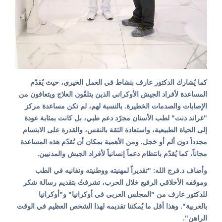
كما يُشارك الدكتور عارف بنشاط في العمل الخيري، حيث يُقدّم
المساعدة لأفراد الجيش الأوكراني الذين يتلقّون العلاج ويتعافون من
الإصابات والصدمات الخطيرة. بالنسبة لهم، لم تكن مساعدة مركز
"غراند دنت" لطب الأسنان مجرّد دعم طبي، بل كانت بمثابة عودة
إلى الحياة الطبيعية، واستعادة الثقة بالنفس، والقدرة على الابتسام
مجدداً دون ألم أو خجل. ومن الأهمية بمكان أن تُقدّم هذه المساعدة
مجاناً، كما يُقدّم بانتظام دعماً إنسانياً لأفراد الجيش والمدنيين.
وأضاف د.فرج الله: "تقديراً لمهنيته ووطنيته وتفانيه في الطب
وموقفه الأخلاقي الرفيع خلال الحرب، تشرفتُ بتقديم رسالة شكر
للدكتور عارف من "المجلس العربي في أوكرانيا" و"أوكرانيا
بالعربية". وهذا أقل ما يُمكننا تقديمه لهذا الشخص العظيم في الوقت
الراهن".