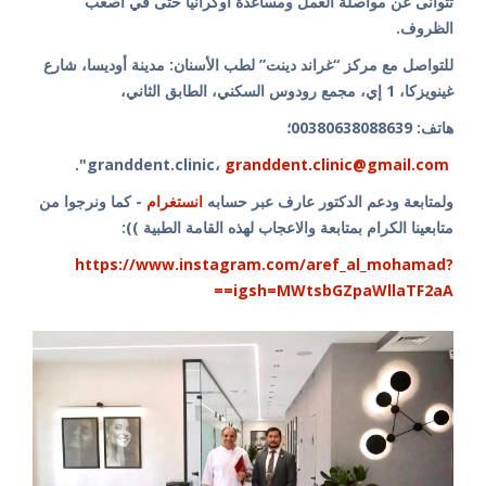
تتوانى عن مواصلة العمل ومساعدة أوكرانيا حتى في أصعب
الظروف.
للتواصل مع مركز “غراند دينت” لطب الأسنان: مدينة أوديسا، شارع
غينويزكا، 1 إي، مجمع رودوس السكني، الطابق الثاني،
هاتف: 00380638088639؛
".
granddent.clinic@gmail.com
granddent.clinic،
ولمتابعة ودعم الدكتور عارف عبر حسابه
انستغرام
- كما ونرجوا من
متابعينا الكرام بمتابعة والاعجاب لهذه القامة الطبية )):
https://www.instagram.com/aref_al_mohamad?
igsh=MWtsbGZpaWllaTF2aA==