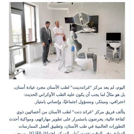
اليوم، لم يعد مركز "غرانددينت" لطب الأسنان مجرد عيادة أسنان،
بل هو مثالٌ لما يجب أن يكون عليه الطب الأوكراني الحديث:
احترافي، ومبتكر، ومسؤول اجتماعيًا، وإنساني بامتياز.
يتألف فريق مركز "غراند دنت" لطب الأسنان من أخصائيين ذوي
كفاءة عالية، يحرصون باستمرار على تطوير مهاراتهم، ومواكبة أحدث
التطورات العالمية في طب الأسنان، وتطبيق أفضل الممارسات
الدولية. وفي الوقت نفسه، يُولي المركز اهتمامًا بالغًا لكل مريض،