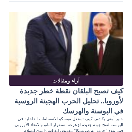
آراء ومقالات
كيف تصبح البلقان نقطة خطر جديدة
لأوروبا.. تحليل الحرب الهجينة الروسية
في البوسنة والهرسك
خبير أمني يكشف كيف تستغل موسكو الانقسامات الداخلية في
البوسنة لفتح جبهة جديدة لزعزعة استقرار الناتو والاتحاد الأوروبي،
فيما تهدد "جمهورية صربسكا" بتقويض اتفاقية دايتون للسلام