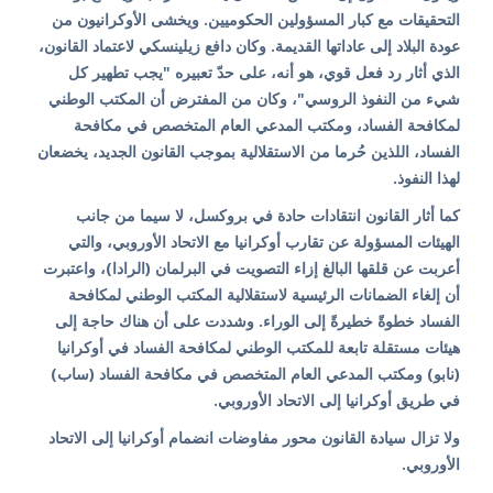
التحقيقات مع كبار المسؤولين الحكوميين. ويخشى الأوكرانيون من
عودة البلاد إلى عاداتها القديمة. وكان دافع زيلينسكي لاعتماد القانون،
الذي أثار رد فعل قوي، هو أنه، على حدّ تعبيره "يجب تطهير كل
شيء من النفوذ الروسي"، وكان من المفترض أن المكتب الوطني
لمكافحة الفساد، ومكتب المدعي العام المتخصص في مكافحة
الفساد، اللذين حُرما من الاستقلالية بموجب القانون الجديد، يخضعان
لهذا النفوذ.
كما أثار القانون انتقادات حادة في بروكسل، لا سيما من جانب
الهيئات المسؤولة عن تقارب أوكرانيا مع الاتحاد الأوروبي، والتي
أعربت عن قلقها البالغ إزاء التصويت في البرلمان (الرادا)، واعتبرت
أن إلغاء الضمانات الرئيسية لاستقلالية المكتب الوطني لمكافحة
الفساد خطوةً خطيرةً إلى الوراء. وشددت على أن هناك حاجة إلى
هيئات مستقلة تابعة للمكتب الوطني لمكافحة الفساد في أوكرانيا
(نابو) ومكتب المدعي العام المتخصص في مكافحة الفساد (ساب)
في طريق أوكرانيا إلى الاتحاد الأوروبي.
ولا تزال سيادة القانون محور مفاوضات انضمام أوكرانيا إلى الاتحاد
الأوروبي.