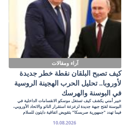
آراء ومقالات
كيف تصبح البلقان نقطة خطر جديدة
لأوروبا.. تحليل الحرب الهجينة الروسية
في البوسنة والهرسك
خبير أمني يكشف كيف تستغل موسكو الانقسامات الداخلية في
البوسنة لفتح جبهة جديدة لزعزعة استقرار الناتو والاتحاد الأوروبي،
فيما تهدد "جمهورية صربسكا" بتقويض اتفاقية دايتون للسلام
10.08.2026