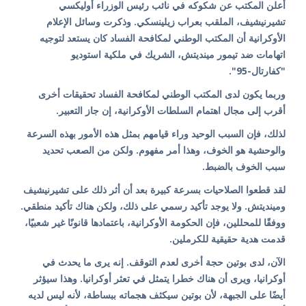
أعلن المكتب عن شكوكه في نائب رئيس الوزراء أوليكسي
تشيرنيشيف، الملقب بعراب زيلينسكي. وذكرت وسائل الإعلام
الأوكرانية أن المكتب الوطني لمكافحة الفساد كان يستعد لتوجيه
اتهامات ضد تيمور مينديتش، الشريك في ملكية استوديو
"كفارتال-95".
وربما يكون لدى المكتب الوطني لمكافحة الفساد تحقيقات أخرى
أقرب إلى مجال اهتمام السلطات الأوكرانية، إن جاز التعبير.
لذلك، فإن السبب الوحيد وراء قيامهم بمثل هذه الأمور بهذه السرعة
والوحشية هو الخوف، وهذا أمر مفهوم. ولكن من الصعب تحديد
سبب الخوف بالضبط.
لقد قطعوا الصلاحيات بسرعة كبيرة بعد أن أثر ذلك على تشيرنيشيف
ومينديتش. ولا يوجد تأكيد رسمي على ذلك، ولكن هناك تأكيد منطقي.
ووفقًا للمحللين، فإن الحكومة الأوكرانية، باعتمادها قانونًا غير شعبيًا،
قدمت هدية حقيقية للكرملين.
الآن، لدى بوتين حجة أخرى لعدم التوقف. إنه يرى ما يحدث في
أوكرانيا، ويرى أن هناك خطرا يتمثل في تعثر أوكرانيا. وهذا سيؤثر
أيضًا على الجبهة، لأن بوتين سيكثف هجماته ببساطة، لأنه ليس لديه