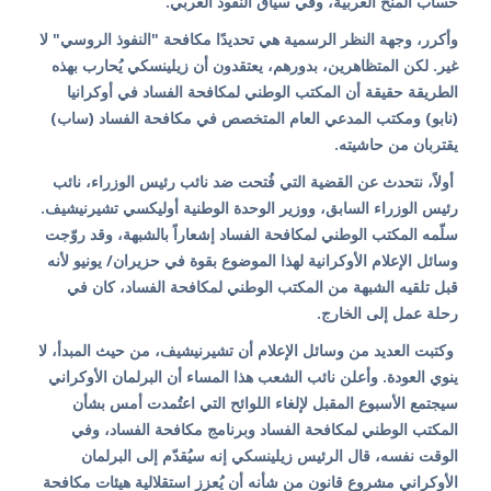
حساب المنح الغربية، وفي سياق النفوذ الغربي.
وأكرر، وجهة النظر الرسمية هي تحديدًا مكافحة "النفوذ الروسي" لا
غير. لكن المتظاهرين، بدورهم، يعتقدون أن زيلينسكي يُحارب بهذه
الطريقة حقيقة أن المكتب الوطني لمكافحة الفساد في أوكرانيا
(نابو) ومكتب المدعي العام المتخصص في مكافحة الفساد (ساب)
يقتربان من حاشيته.
أولاً، نتحدث عن القضية التي فُتحت ضد نائب رئيس الوزراء، نائب
رئيس الوزراء السابق، ووزير الوحدة الوطنية أوليكسي تشيرنيشيف.
سلّمه المكتب الوطني لمكافحة الفساد إشعاراً بالشبهة، وقد روّجت
وسائل الإعلام الأوكرانية لهذا الموضوع بقوة في حزيران/ يونيو لأنه
قبل تلقيه الشبهة من المكتب الوطني لمكافحة الفساد، كان في
رحلة عمل إلى الخارج.
وكتبت العديد من وسائل الإعلام أن تشيرنيشيف، من حيث المبدأ، لا
ينوي العودة. وأعلن نائب الشعب هذا المساء أن البرلمان الأوكراني
سيجتمع الأسبوع المقبل لإلغاء اللوائح التي اعتُمدت أمس بشأن
المكتب الوطني لمكافحة الفساد وبرنامج مكافحة الفساد، وفي
الوقت نفسه، قال الرئيس زيلينسكي إنه سيُقدّم إلى البرلمان
الأوكراني مشروع قانون من شأنه أن يُعزز استقلالية هيئات مكافحة