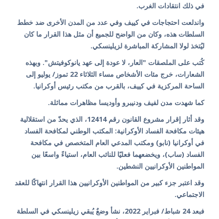
في ذلك انتقادات الغرب.
واندلعت احتجاجات في كييف وفي عدد من المدن الأخرى ضد خطط
السلطات هذه، وكان من الواضح للجميع أن مثل هذا القرار ما كان
ليُتخذ لولا المشاركة المباشرة لزيلينسكي.
كُتب على الملصقات "العار، لا عودة إلى عهد يانوكوفيتش". وبهذه
الشعارات، خرج مئات الأشخاص مساء الثلاثاء 22 تموز/ يوليو إلى
الساحة المركزية في كييف، بالقرب من مكتب رئيس أوكرانيا.
كما شهدت مدن لفيف ودنيبرو وأوديسا مظاهرات مماثلة.
وقد أثار إقرار مشروع القانون رقم 12414، الذي يحدّ من استقلالية
هيئات مكافحة الفساد الأوكرانية: المكتب الوطني لمكافحة الفساد
في أوكرانيا (نابو) ومكتب المدعي العام المتخصص في مكافحة
الفساد (ساب)، ويخضعهما فعليًا للنائب العام، استياءً واسعًا بين
المواطنين الأوكرانيين النشطين.
وقد اعتبر جزء كبير من المواطنين الأوكرانيين هذا القرار انتهاكًا للعقد
الاجتماعي.
فبعد 24 شباط/ فبراير 2022، نشأ وضعٌ يُبقي زيلينسكي في السلطة