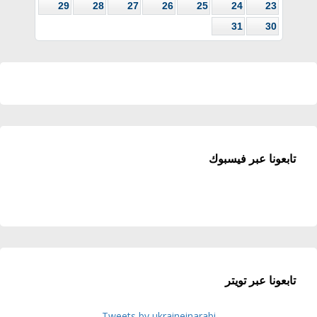
29
28
27
26
25
24
23
31
30
تابعونا عبر فيسبوك
تابعونا عبر تويتر
Tweets by ukraineinarabi