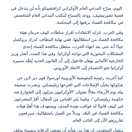
اليوم، صرّح المدعي العام الأوكراني كرافتشينكو بأنه لن يتدخل في
قضية تشيرنيشيف، ووعد بالسماح لمكتب المدعي العام المتخصص
في مكافحة الفساد برفعها إلى المحكمة.
وفي الغرب، تتزايد الانتقادات لقرار سلطات كييف حرمان هيئة
مكافحة الفساد من استقلاليتها. ففي نهاية المطاف، تُدرك بروكسل
جيدًا أنه حتى بعد انتهاء الحرب، ستظل مكافحة الفساد إحدى
المشكلات المحورية التي تواجه أوكرانيا. وفي هذا الصدد، أشار وزير
الخارجية الألماني يوهان فادفول إلى أن القانون الجديد يُعقّد مسيرة
أوكرانيا نحو الانضمام إلى الاتحاد الأوروبي.
كما أعربت رئيسة المفوضية الأوروبية أورسولا فون دير لاين عن
شكوكها بشأن الإصلاحات التي اقترحها زيلينسكي. ونشرت صحيفة
بيلد يوم الأربعاء مقالًا بعنوان "الأوكرانيون ينزلون إلى الشوارع ضد
حكومة زيلينسكي"، وفيما يلي اقتباس من المقال: أقرّ المشرعون
في كييف قانونًا له عواقب بعيدة المدى، ويستهدف هذا أهمّ هيئات
مكافحة الفساد في البلاد. وبدلاً من العمل باستقلالية، سيرفعون
تقاريرهم الآن إلى النائب العام.
ويقول المنتقدون إن هذا من شأنه أن يضعف الرقابة ويسمح بوقف