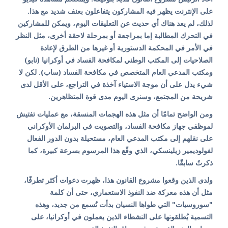
على الإنترنت يظهر فيه المشاركون يتفاعلون بعنف شديد مع هذا.
لذلك، لم يعد هناك أي حديث عن التعليقات اليوم، ويمكن للمشاركين
في التحرك المطالبة إما بمراجعة أو بمرحلة لاحقة أخرى، مثل النظر
في الأمر في المحكمة الدستورية أو غيرها من الطرق لإعادة
الصلاحيات إلى المكتب الوطني لمكافحة الفساد في أوكرانيا (نابو)
ومكتب المدعي العام المتخصص في مكافحة الفساد (ساب). لكن لا
شيء يدل على أن موجة الاستياء آخذة في التراجع، على الأقل لدى
شريحة من المجتمع، وسنرى اليوم مدى قوة المتظاهرين.
ومن الواضح تمامًا أن مثل هذه الهجمات المنسقة، مع عمليات تفتيش
لموظفي جهاز مكافحة الفساد، والتصويت في البرلمان الأوكراني
على نقلهم إلى مكتب المدعي العام، مستحيلة بدون الدور الفعال
لفولوديمير زيلينسكي، الذي وقّع هذا المرسوم بسرعة كبيرة، كما
ذكرتُ سابقًا.
ولدى الذين وقعوا مشروع القانون هذا، ظهرت دعوات أكثر تطرفًا،
مثل أن هذه معركة ضد النفوذ الاستعماري، حتى أن كلمة
"سوروسيات" التي طواها النسيان بدأت تُسمع من جديد، وهذه
التسمية يُطلقونها على النشطاء الذين يعملون في أوكرانيا، على