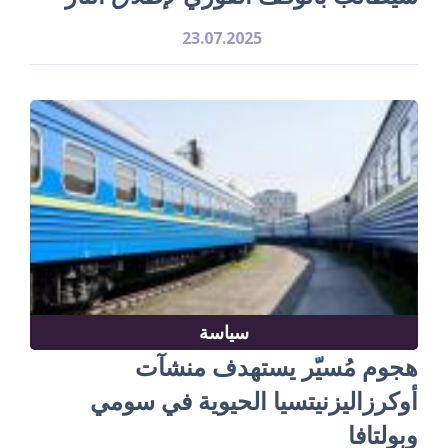
23.07.2025
سياسة
هجوم مُسيّر يستهدف منشآت
أوكرزاليزنيتسيا الحيوية في سومي
وبولتافا