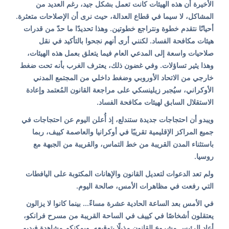
الأخيرة أن هذه الهيئات كانت تعمل بشكل جيد، رغم العديد من
المشاكل، لا سيما في قطاع العدالة، حيث نرى أن الإصلاحات متعثرة.
أحيانًا نتقدم خطوة ونتراجع خطوتين. وهذا تحديدًا ما حدّ من قدرات
هيئات مكافحة الفساد. لكنني أرى أنهم نجحوا بالتأكيد في نقل
صلاحيات واسعة إلى المدعي العام فيما يتعلق بعمل هذه الهيئات،
وهذا يثير تساؤلات. وفي غضون ذلك، يعترف الغرب بأنه تحت ضغط
خارجي من الاتحاد الأوروبي وضغط داخلي من المجتمع المدني
الأوكراني، سيُجبر زيلينسكي على مراجعة القانون المُعتمد وإعادة
الاستقلال السابق لهيئات مكافحة الفساد.
ويبدو أن احتجاجات جديدة ستندلع، إذ أُعلن اليوم عن احتجاجات في
جميع المراكز الإقليمية تقريبًا في أوكرانيا والعاصمة كييف، ربما
باستثناء المدن القريبة من خط التماس، والقريبة من الجبهة مع
روسيا.
ولم تعد الدعوات لتعديل القانون والإهانات المكتوبة على اليافطات
التي رفعت في مظاهرات الأمس، صالحة اليوم.
في الأمس بعد الساعة الحادية عشرة مساءً... بينما كانوا لا يزالون
يعتقلون أشخاصًا في كييف في الساحة القريبة من مسرح فرانكو،
أعاد الرئيس مشروع القانون مذيلًا بتوقيعه. ويمكنكم مشاهدة فيديو