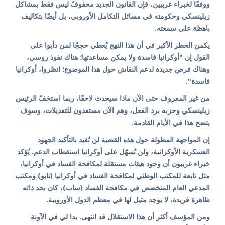
ووفقًا لخبراء غربيين، فإن القانون الجديد محفوفٌ ليس فقط بمشاكل
زيلينسكي وحكومته في مسائل التكامل الأوروبي، بل أيضًا بتكاليف
باهظة على سمعته.
يكمن الخطر الأكبر في أن هذا النهج يُعطي حججًا لمن دأبوا على
القول إن "أوكرانيا فاسدة ولا يمكن مساعدتها؛ هناك نفوذ روسي،
وهناك فرص جديدة لدعم النقاش حول هذا الموضوع؛ انظروا، أوكرانيا
فاسدة".
من غير المعروف حتى الآن ماذا سيحدث لاحقًا، ربما استخفّ الرئيس
زيلينسكي وحزبه برد الفعل، وهم الآن مستعدون للتعديلات، وسوف
يتضح هذا في الأيام القادمة.
إن المواجهة المطولة حول هذه القضية لن تُفيد بالتأكيد الجهود
العسكرية الأوكرانية، ولن تُسهّل على أوكرانيا استقطاب الدعم. يُؤكد
خبراء غربيون أن وجود هيئات مستقلة لمكافحة الفساد في أوكرانيا،
مثل تابعة للمكتب الوطني لمكافحة الفساد في أوكرانيا (نابو) ومكتب
المدعي العام المتخصص في مكافحة الفساد (ساب)، كان بحد ذاته
ظاهرة فريدة، لا يوجد مثيل لها في معظم الدول الأوروبية.
ومن المؤسف أكثر أن هذا الاستقلال قد انتهى. بدا لي في الآونة