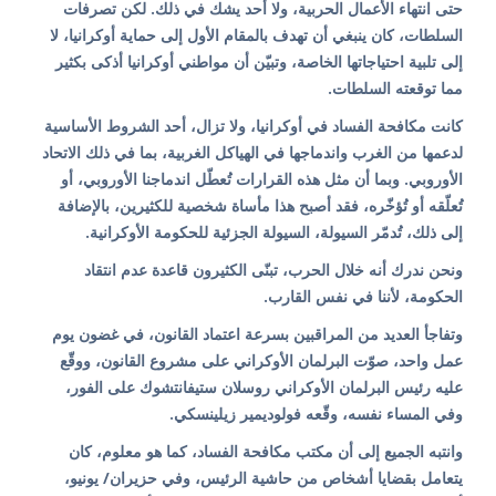
حتى انتهاء الأعمال الحربية، ولا أحد يشك في ذلك. لكن تصرفات
السلطات، كان ينبغي أن تهدف بالمقام الأول إلى حماية أوكرانيا، لا
إلى تلبية احتياجاتها الخاصة، وتبيّن أن مواطني أوكرانيا أذكى بكثير
مما توقعته السلطات.
كانت مكافحة الفساد في أوكرانيا، ولا تزال، أحد الشروط الأساسية
لدعمها من الغرب واندماجها في الهياكل الغربية، بما في ذلك الاتحاد
الأوروبي. وبما أن مثل هذه القرارات تُعطّل اندماجنا الأوروبي، أو
تُعلّقه أو تُؤخّره، فقد أصبح هذا مأساة شخصية للكثيرين، بالإضافة
إلى ذلك، تُدمّر السيولة، السيولة الجزئية للحكومة الأوكرانية.
ونحن ندرك أنه خلال الحرب، تبنّى الكثيرون قاعدة عدم انتقاد
الحكومة، لأننا في نفس القارب.
وتفاجأ العديد من المراقبين بسرعة اعتماد القانون، في غضون يوم
عمل واحد، صوّت البرلمان الأوكراني على مشروع القانون، ووقّع
عليه رئيس البرلمان الأوكراني روسلان ستيفانتشوك على الفور،
وفي المساء نفسه، وقّعه فولوديمير زيلينسكي.
وانتبه الجميع إلى أن مكتب مكافحة الفساد، كما هو معلوم، كان
يتعامل بقضايا أشخاص من حاشية الرئيس، وفي حزيران/ يونيو،