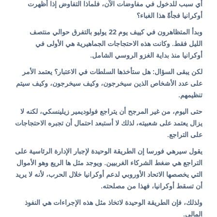
أي سبب للدخول في مفاوضات الآن، فلماذا التفاوض إذا أظهرت
أوكرانيا فجأةً هذا الغباء؟
وبدأ المتظاهرون في كييف يوم 22 يوليو بالتفرق حوالي منتصف
الليل فقط. وكانت هذه الاحتجاجات الجماهيرية هي الأولى في
أوكرانيا منذ بداية الغزو الروسي الشامل.
لكن يبقى السؤال: هل ستأخذها السلطات في الاعتبار؟ يعتمد الأمر
على عدد الأشخاص الذين سيخرجون، وكيف سيخرجون، وكيف سيتم
تنظيمهم.
حتى اليوم، من غير المرجح أن يتراجع فولوديمير زيلينسكي، لكنه لا
يزال يعتمد على شعبيته، لذلك لا أستبعد احتمال أن تجبره الاحتجاجات
على التراجع.
يقول سيرهي فورسا إن الطريقة الوحيدة لإجبار الإدارة الرئاسية على
التراجع هي ضغط الشركاء الغربيين. ويوجد مثل ها الريع وهو الأموال
التي يخصصها الاتحاد الأوروبي لدعم أوكرانيا خلال الحرب، لأنه لا يريد
أن تسقط أوكرانيا، فهذا من مصلحته.
ولذلك، فإن الطريقة الوحيدة لاتخاذ مثل هذه الإجراءات هي النفوذ
المالي.