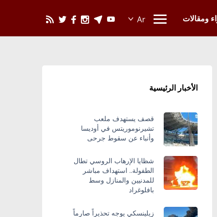
يحدث في العالم
اء ومقالات
الأخبار الرئيسية
قصف يستهدف ملعب
تشيرنوموريتس في أوديسا
وأنباء عن سقوط جرحى
شظايا الإرهاب الروسي تطال
الطفولة.. استهداف مباشر
للمدنيين والمنازل وسط
بافلوغراد
زيلينسكي يوجه تحذيراً صارماً