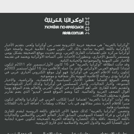
"أوكرانيا بالعربية" هي صحيفة عربية الكترونية تصدر من أوكرانيا وتُعنى بتقديم الأخبار
الأوكرانية باللغة العربية ساعية بذلك الى تكوين صورة اعلامية عربية واضحة حول
أوكرانيا مركزة على اهتمامات القارئ العربي، ويتم تحديث موقع الصحيفة بشكل يومي
ومستمر بالسبق الإخباري، وبتطورات الأحداث على الساحة الأوكرانية ويعتمد في تقديمه
للاخبار على المهنية والموضوعية والحيادية التامة.
وقد جائت انطلاقة "أوكرانيا بالعربية" في 16 كانون الأول/ديسمبر عام 2011م لتكون
امتدادا للموقع العربي الاوكراني والذي بدأ عمله الاعلامي منذ 16 أيلول/سبتمبر 2003م
لتكون رائدة الاعلام العربي في أوكرانيا. فهو أول موقع الكتروني أخباري عربي في
أوكرانيا يؤدي رسالته الاعلامية المهنية بكل شفافية و موضوعية.
ويضم الموقع أقساماً تغطي: الأخبار السياسية، والاقتصادية، والرياضية، والاخبار
المتنوعة، وأخبار الجاليات، وأخبار المسلمين في أوكرانيا وكذلك أخبار الدبلوماسية،
ولتقديم نافذة للقارئ على أهم التطورات في الوطن العربي والعالم يقدم الموقع يوميا
أقوال الصحف العربية والعالمية. كما ويضم الموقع قسم "فيديو" الذي يضم تقارير
مصوَّرة بمختلف المجالات.
وقد أولت "أوكرانيا بالعربية" اهتماما كبيرا للكاتب العربي في أوكرانيا والعالم لتكون
منبرا للاقلام الحرة بنشر مقالاتهم في باب "مقالات وملفات"، اضافة الى باب اللقائات
بشخصيات هامة.
وتتضمن "أوكرانيا بالعربية" كذلك شقها الآخر الناطق باللغة الروسية ليقدم للقارئ
الاوكراني و قراء الفضاء السوفييتي السابق أخبار العالم العربي والاسلامي والجاليات
باللغة الروسية. ناقلة بذلك الحضارة والثقافة العربية الصحيحة لتكوين صورة ايجابية
حول القضايا العربية والدول العربية والاسلامية لدى قارئ الروسية.
تعليمات الاستخدام
معلومات عنا
جهات الاتصال
الصفحة الرئيسية