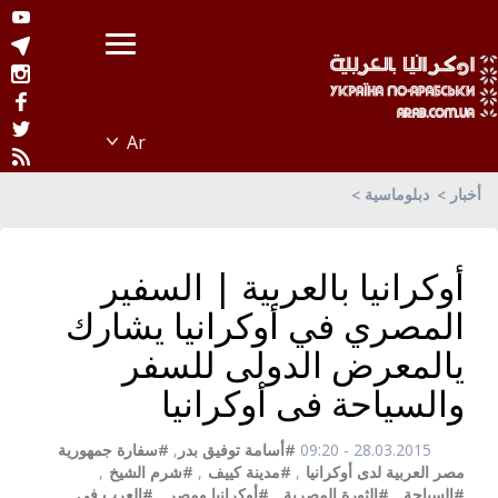
أخبار
دبلوماسية
أوكرانيا بالعربية | السفير
المصري في أوكرانيا يشارك
يالمعرض الدولى للسفر
والسياحة فى أوكرانيا
28.03.2015 - 09:20
#أسامة توفيق بدر
,
#سفارة جمهورية
مصر العربية لدى أوكرانيا
,
#مدينة كييف
,
#شرم الشيخ
,
#السياحة
,
#الثورة المصرية
,
#أوكرانيا ومصر
,
#العرب في