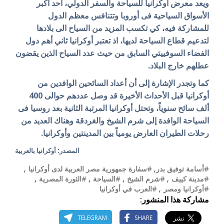
ويعد معرض أوكرانيا للسياحة والسفر الدولي، أحد أكبر
الأسواق السياحية فى أوروبا وتتنافس معظم الدول
للمشاركة فيه، كي تكسب المزيد من السياح الى بلادها
لتدعيم قطاع السياحة لديها، اذ تعتبر أوكرانيا ثاني أهم دول
الفضاء السوفييتي السابق من حيث عدد السياح الذين يقضون
عطلهم خارج البلاد.
كما وتجدر الإشارة إلى أن أعداد السائحين الوافدين من
أوكرانيا قبل الأحداث الأخيرة قد وصل عددهم حوالى 400
ألف سائح سنوياً، وتحتل أوكرانيا المرتبة الثانية بعد روسيا فى
السياحة الوافدة إلى شرم الشيخ والغردقة وهناك العديد من
رحلات الطيران العارض يومياً بين المدينتين وأوكرانيا.
المصدر: أوكرانيا بالعربية
#أسامة توفيق بدر
,
#سفارة جمهورية مصر العربية لدى أوكرانيا
,
#مدينة كييف
,
#شرم الشيخ
,
#السياحة
,
#الثورة المصرية
,
#أوكرانيا ومصر
,
#العرب في أوكرانيا
مشاركة هذا المنشور:
TELEGRAM
SHARE