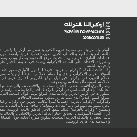
"أوكرانيا بالعربية" هي صحيفة عربية الكترونية تصدر من أوكرانيا وتُعنى بتقد
باللغة العربية ساعية بذلك الى تكوين صورة اعلامية عربية واضحة حول 
اهتمامات القارئ العربي، ويتم تحديث موقع الصحيفة بشكل يومي ومستم
وبتطورات الأحداث على الساحة الأوكرانية ويعتمد في تقديمه للاخبار على
والحيادية التامة.
الاعلام العربي في أوكرانيا. فهو أول موقع الكتروني أخباري عربي في أ
الاعلامية المهنية بكل شفافية و موضوعية.
ويضم الموقع أقساماً تغطي: الأخبار السياسية، والاقتصادية، والرياضية، والا
الجاليات، وأخبار المسلمين في أوكرانيا وكذلك أخبار الدبلوماسية، ولتقديم 
التطورات في الوطن العربي والعالم يقدم الموقع يوميا أقوال الصحف العربية
الموقع قسم "فيديو" الذي يضم تقارير مصوَّرة بمختلف المجالات.
وقد أولت "أوكرانيا بالعربية" اهتماما كبيرا للكاتب العربي في أوكرانيا والعال
الحرة بنشر مقالاتهم في باب "مقالات وملفات"، اضافة الى باب اللقائات ب
وتتضمن "أوكرانيا بالعربية" كذلك شقها الآخر الناطق باللغة الروسية ليقد
قراء الفضاء السوفييتي السابق أخبار العالم العربي والاسلامي والجاليات ب
بذلك الحضارة والثقافة العربية الصحيحة لتكوين صورة ايجابية حول القضايا ا
والاسلامية لدى قارئ الروسية.