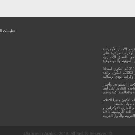
تعليمات ال
يم الأخبار الأوكرانية
أوكرانيا مركزة على
ر بالسبق الإخباري،
 المهنية والموضوعية
وقد جائت انطلاقة "أوكرانيا بالعربية" في 16 كانون الأول/ديسمبر عام 2011م لتكون امتدادا
للموقع العربي الاوكراني والذي بدأ عمله الاعلامي منذ 16 أيلول/سبتمبر 2003م لتكون رائدة
وكرانيا يؤدي رسالته
خبار المتنوعة، وأخبار
نافذة للقارئ على أهم
 والعالمية. كما ويضم
م لتكون منبرا للاقلام
شخصيات هامة.
م للقارئ الاوكراني و
اللغة الروسية. ناقلة
لعربية والدول العربية
© Ukraine in Arabic, 2018. All Rights Reserved.