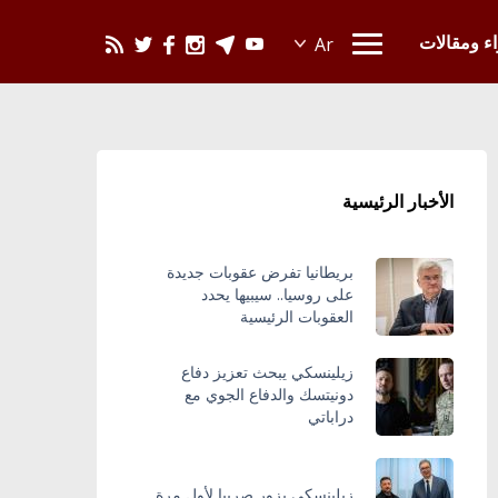
يحدث في العالم
اء ومقالات
الأخبار الرئيسية
بريطانيا تفرض عقوبات جديدة
على روسيا.. سيبيها يحدد
العقوبات الرئيسية
زيلينسكي يبحث تعزيز دفاع
دونيتسك والدفاع الجوي مع
دراباتي
زيلينسكي يزور صربيا لأول مرة