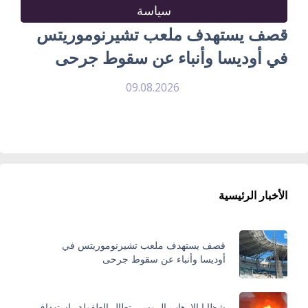
سياسة
قصف يستهدف ملعب تشيرنوموريتس
في أوديسا وأنباء عن سقوط جرحى
09.08.2026
الأخبار الرئيسية
قصف يستهدف ملعب تشيرنوموريتس في
أوديسا وأنباء عن سقوط جرحى
شظايا الإرهاب الروسي تطال الطفولة.. استهداف