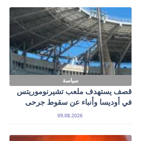
سياسة
قصف يستهدف ملعب تشيرنوموريتس
في أوديسا وأنباء عن سقوط جرحى
09.08.2026