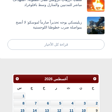
مباشر للمدنيين والمنازل وسط بافلوغراد
زيلينسكي يوجه تحذيراً صارماً لموسكو: لا أنصح
بمواصلة ضرب خطوطنا اللوجستية
قراءة كل الأخبار
أغسطس
2026
ح
ن
ث
ر
خ
ج
س
1
8
7
6
5
4
3
2
15
14
13
12
11
10
9