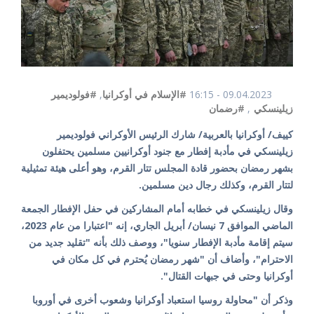
09.04.2023 - 16:15
#الإسلام في أوكرانيا
,
#فولوديمير
زيلينسكي
,
#رضمان
كييف/ أوكرانيا بالعربية/ شارك الرئيس الأوكراني فولوديمير
زيلينسكي في مأدبة إفطار مع جنود أوكرانيين مسلمين يحتفلون
بشهر رمضان بحضور قادة المجلس تتار القرم، وهو أعلى هيئة تمثيلية
لتتار القرم، وكذلك رجال دين مسلمين.
وقال زيلينسكي في خطابه أمام المشاركين في حفل الإفطار الجمعة
الماضي الموافق 7 نيسان/ أبريل الجاري، إنه "اعتبارا من عام 2023،
سيتم إقامة مأدبة الإفطار سنويا"، ووصف ذلك بأنه "تقليد جديد من
الاحترام"، وأضاف أن "شهر رمضان يُحترم في كل مكان في
أوكرانيا وحتى في جبهات القتال".
وذكر أن "محاولة روسيا استعباد أوكرانيا وشعوب أخرى في أوروبا