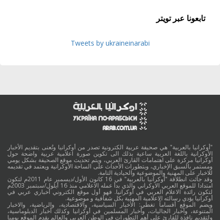
تابعونا عبر تويتر
Tweets by ukraineinarabi
"أوكرانيا بالعربية" هي صحيفة عربية الكترونية تصدر من أوكرانيا وتُعنى بتقديم الأخبار
الأوكرانية باللغة العربية ساعية بذلك الى تكوين صورة اعلامية عربية واضحة حول
أوكرانيا مركزة على اهتمامات القارئ العربي، ويتم تحديث موقع الصحيفة بشكل يومي
ومستمر بالسبق الإخباري، وبتطورات الأحداث على الساحة الأوكرانية ويعتمد في تقديمه
للاخبار على المهنية والموضوعية والحيادية التامة.
وقد جائت انطلاقة "أوكرانيا بالعربية" في 16 كانون الأول/ديسمبر عام 2011م لتكون
امتدادا للموقع العربي الاوكراني والذي بدأ عمله الاعلامي منذ 16 أيلول/سبتمبر 2003م
لتكون رائدة الاعلام العربي في أوكرانيا. فهو أول موقع الكتروني أخباري عربي في
أوكرانيا يؤدي رسالته الاعلامية المهنية بكل شفافية و موضوعية.
ويضم الموقع أقساماً تغطي: الأخبار السياسية، والاقتصادية، والرياضية، والاخبار
المتنوعة، وأخبار الجاليات، وأخبار المسلمين في أوكرانيا وكذلك أخبار الدبلوماسية،
ولتقديم نافذة للقارئ على أهم التطورات في الوطن العربي والعالم يقدم الموقع يوميا