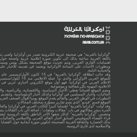
"أوكرانيا بالعربية" هي صحيفة عربية الكترونية تصدر من أوكرانيا وتُعنى بتقد
باللغة العربية ساعية بذلك الى تكوين صورة اعلامية عربية واضحة حول 
اهتمامات القارئ العربي، ويتم تحديث موقع الصحيفة بشكل يومي ومستم
وبتطورات الأحداث على الساحة الأوكرانية ويعتمد في تقديمه للاخبار على
والحيادية التامة.
الاعلام العربي في أوكرانيا. فهو أول موقع الكتروني أخباري عربي في أ
الاعلامية المهنية بكل شفافية و موضوعية.
ويضم الموقع أقساماً تغطي: الأخبار السياسية، والاقتصادية، والرياضية، والا
الجاليات، وأخبار المسلمين في أوكرانيا وكذلك أخبار الدبلوماسية، ولتقديم 
التطورات في الوطن العربي والعالم يقدم الموقع يوميا أقوال الصحف العربية
الموقع قسم "فيديو" الذي يضم تقارير مصوَّرة بمختلف المجالات.
وقد أولت "أوكرانيا بالعربية" اهتماما كبيرا للكاتب العربي في أوكرانيا والعال
الحرة بنشر مقالاتهم في باب "مقالات وملفات"، اضافة الى باب اللقائات ب
وتتضمن "أوكرانيا بالعربية" كذلك شقها الآخر الناطق باللغة الروسية ليقد
قراء الفضاء السوفييتي السابق أخبار العالم العربي والاسلامي والجاليات ب
بذلك الحضارة والثقافة العربية الصحيحة لتكوين صورة ايجابية حول القضايا ا
والاسلامية لدى قارئ الروسية.