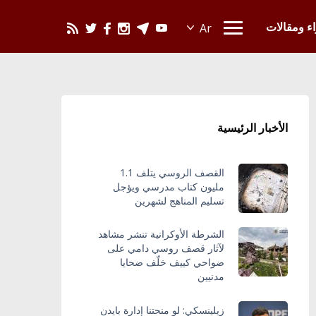
يحدث في العالم
اء ومقالات
الأخبار الرئيسية
القصف الروسي يتلف 1.1
مليون كتاب مدرسي ويؤجل
تسليم المناهج لشهرين
الشرطة الأوكرانية تنشر مشاهد
لآثار قصف روسي دامي على
ضواحي كييف خلّف ضحايا
مدنيين
زيلينسكي: لو منحتنا إدارة بايدن