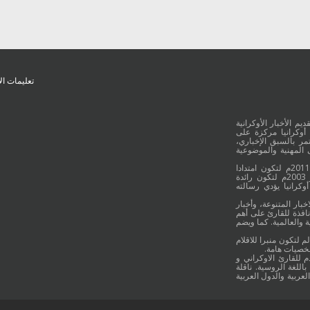
تعليمات ال
يم الأخبار الأوكرانية
أوكرانيا مركزة على
ر بالسبق الإخباري،
 المهنية والموضوعية
وقد جائت انطلاقة "أوكرانيا بالعربية" في 16 كانون الأول/ديسمبر عام 2011م لتكون امتدادا
للموقع العربي الاوكراني والذي بدأ عمله الاعلامي منذ 16 أيلول/سبتمبر 2003م لتكون رائدة
وكرانيا يؤدي رسالته
خبار المتنوعة، وأخبار
نافذة للقارئ على أهم
 والعالمية. كما ويضم
م لتكون منبرا للاقلام
شخصيات هامة.
م للقارئ الاوكراني و
اللغة الروسية. ناقلة
لعربية والدول العربية