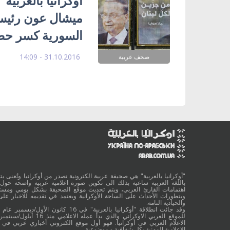
أوكرانيا بالعربي
ميشال عون رئيساً 
السورية كسر حص
31.10.2016 - 14:09
صحف عربية
"أوكرانيا بالعربية" هي صحيفة عربية الكترونية تصدر من أوكرانيا وتُعنى بتقد
باللغة العربية ساعية بذلك الى تكوين صورة اعلامية عربية واضحة حول 
اهتمامات القارئ العربي، ويتم تحديث موقع الصحيفة بشكل يومي ومستم
وبتطورات الأحداث على الساحة الأوكرانية ويعتمد في تقديمه للاخبار على
والحيادية التامة.
الاعلام العربي في أوكرانيا. فهو أول موقع الكتروني أخباري عربي في أ
الاعلامية المهنية بكل شفافية و موضوعية.