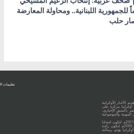
ة | صحف عربية: إنتخاب الزعيم المسيحي
للجمهورية اللبنانية.. ومحاولة المعارضة
ار حلب
تعليمات ال
يم الأخبار الأوكرانية
أوكرانيا مركزة على
ر بالسبق الإخباري،
 المهنية والموضوعية
وقد جائت انطلاقة "أوكرانيا بالعربية" في 16 كانون الأول/ديسمبر عام 2011م لتكون امتدادا
للموقع العربي الاوكراني والذي بدأ عمله الاعلامي منذ 16 أيلول/سبتمبر 2003م لتكون رائدة
وكرانيا يؤدي رسالته