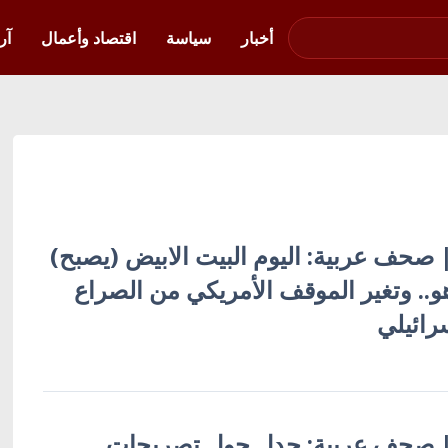
صوت فلسطين في
أوكرانيا
أخبار
سياسة
اقتصاد وأعمال
آر
 | صحف عربية: اليوم البيت الابيض (يصبح)
هو.. وتغير الموقف الأمريكي من الصراع
رائيلي
ية | صحف عربية: جدل حول تصريحات