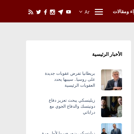
يحدث في العالم
اء ومقالات
الأخبار الرئيسية
بريطانيا تفرض عقوبات جديدة
على روسيا.. سيبيها يحدد
العقوبات الرئيسية
زيلينسكي يبحث تعزيز دفاع
دونيتسك والدفاع الجوي مع
دراباتي
زيلينسكي يزور صربيا لأول مرة