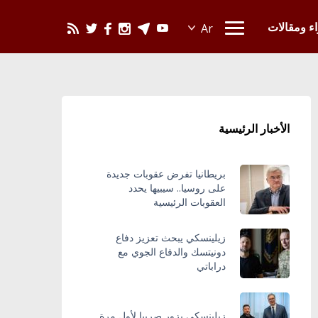
يحدث في العالم
اء ومقالات
الأخبار الرئيسية
بريطانيا تفرض عقوبات جديدة
على روسيا.. سيبيها يحدد
العقوبات الرئيسية
زيلينسكي يبحث تعزيز دفاع
دونيتسك والدفاع الجوي مع
دراباتي
زيلينسكي يزور صربيا لأول مرة