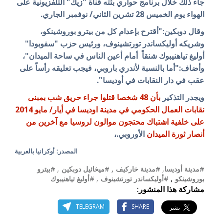
جاء ذلك خلال برنامج حواري بثته قناة "زيك" التلفزيونية على
الهواء يوم الخميس 28 تشرين الثاني/ نوفمبر الجاري.
وقال دوبكين:"أقترح بإعدام كل من بيترو بوروشينكو،
وشريكه أوليكساندر تورتشينوف، ورئيس حزب "سفوبودا"
أوليغ تياهنيبوك شنقاً أمام أعين الناس في ساحة الميدان"،
وأضاف:"أما بالنسبة لأندري باروبي، فيجب تعليقه رأساً على
عقب في دار النقابات في أوديسا".
ويجدر التذكير
بأن
48 شخصا قتلوا جراء حريق شب بمبنى
نقابات العمال الحكومي في مدينة اوديسا في أيار/ مايو 2014
على
خلفية اشتباك محتجون موالون لروسيا مع آخرين من
أنصار ثورة الميدان
الأوروبي.
،
المصدر: أوكرانيا بالعربية
#مدينة أوديسا
,
#مدينة خاركيف
,
#ميخائيل دوبكين
,
#بيترو
بوروشينكو
,
#أوليكساندر تورتشينوف
,
#أوليغ تياهنيبوك
مشاركة هذا المنشور:
TELEGRAM
SHARE