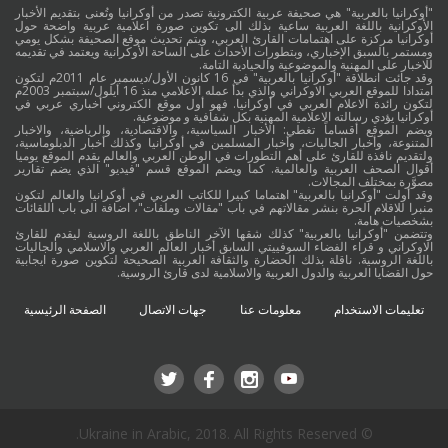
"أوكرانيا بالعربية" هي صحيفة عربية الكترونية تصدر من أوكرانيا وتُعنى بتقديم الأخبار
الأوكرانية باللغة العربية ساعية بذلك الى تكوين صورة اعلامية عربية واضحة حول
أوكرانيا مركزة على اهتمامات القارئ العربي، ويتم تحديث موقع الصحيفة بشكل يومي
ومستمر بالسبق الإخباري، وبتطورات الأحداث على الساحة الأوكرانية ويعتمد في تقديمه
للاخبار على المهنية والموضوعية والحيادية التامة.
وقد جائت انطلاقة "أوكرانيا بالعربية" في 16 كانون الأول/ديسمبر عام 2011م لتكون
امتدادا للموقع العربي الاوكراني والذي بدأ عمله الاعلامي منذ 16 أيلول/سبتمبر 2003م
لتكون رائدة الاعلام العربي في أوكرانيا. فهو أول موقع الكتروني أخباري عربي في
أوكرانيا يؤدي رسالته الاعلامية المهنية بكل شفافية و موضوعية.
ويضم الموقع أقساماً تغطي: الأخبار السياسية، والاقتصادية، والرياضية، والاخبار
المتنوعة، وأخبار الجاليات، وأخبار المسلمين في أوكرانيا وكذلك أخبار الدبلوماسية،
ولتقديم نافذة للقارئ على أهم التطورات في الوطن العربي والعالم يقدم الموقع يوميا
أقوال الصحف العربية والعالمية. كما ويضم الموقع قسم "فيديو" الذي يضم تقارير
مصوَّرة بمختلف المجالات.
وقد أولت "أوكرانيا بالعربية" اهتماما كبيرا للكاتب العربي في أوكرانيا والعالم لتكون
منبرا للاقلام الحرة بنشر مقالاتهم في باب "مقالات وملفات"، اضافة الى باب اللقائات
بشخصيات هامة.
وتتضمن "أوكرانيا بالعربية" كذلك شقها الآخر الناطق باللغة الروسية ليقدم للقارئ
الاوكراني و قراء الفضاء السوفييتي السابق أخبار العالم العربي والاسلامي والجاليات
باللغة الروسية. ناقلة بذلك الحضارة والثقافة العربية الصحيحة لتكوين صورة ايجابية
حول القضايا العربية والدول العربية والاسلامية لدى قارئ الروسية.
تعليمات الاستخدام
معلومات عنا
جهات الاتصال
الصفحة الرئيسية
© Ukraine in Arabic, 2018. All Rights Reserved.