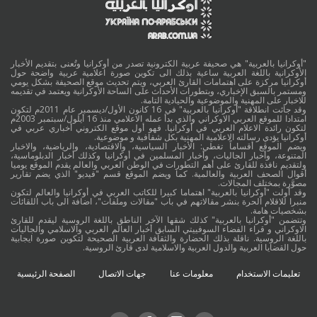
"أوكرانيا بالعربية" هي صحيفة عربية الكترونية تصدر من أوكرانيا وتُعنى بتقديم الأخبار
الأوكرانية باللغة العربية ساعية بذلك الى تكوين صورة اعلامية عربية واضحة حول
أوكرانيا مركزة على اهتمامات القارئ العربي، ويتم تحديث موقع الصحيفة بشكل يومي
ومستمر بالسبق الإخباري، وبتطورات الأحداث على الساحة الأوكرانية ويعتمد في تقديمه
للاخبار على المهنية والموضوعية والحيادية التامة.
وقد جائت انطلاقة "أوكرانيا بالعربية" في 16 كانون الأول/ديسمبر عام 2011م لتكون
امتدادا للموقع العربي الاوكراني والذي بدأ عمله الاعلامي منذ 16 أيلول/سبتمبر 2003م
لتكون رائدة الاعلام العربي في أوكرانيا. فهو أول موقع الكتروني أخباري عربي في
أوكرانيا يؤدي رسالته الاعلامية المهنية بكل شفافية و موضوعية.
ويضم الموقع أقساماً تغطي: الأخبار السياسية، والاقتصادية، والرياضية، والاخبار
المتنوعة، وأخبار الجاليات، وأخبار المسلمين في أوكرانيا وكذلك أخبار الدبلوماسية،
ولتقديم نافذة للقارئ على أهم التطورات في الوطن العربي والعالم يقدم الموقع يوميا
أقوال الصحف العربية والعالمية. كما ويضم الموقع قسم "فيديو" الذي يضم تقارير
مصوَّرة بمختلف المجالات.
وقد أولت "أوكرانيا بالعربية" اهتماما كبيرا للكاتب العربي في أوكرانيا والعالم لتكون
منبرا للاقلام الحرة بنشر مقالاتهم في باب "مقالات وملفات"، اضافة الى باب اللقائات
بشخصيات هامة.
وتتضمن "أوكرانيا بالعربية" كذلك شقها الآخر الناطق باللغة الروسية ليقدم للقارئ
الاوكراني و قراء الفضاء السوفييتي السابق أخبار العالم العربي والاسلامي والجاليات
باللغة الروسية. ناقلة بذلك الحضارة والثقافة العربية الصحيحة لتكوين صورة ايجابية
حول القضايا العربية والدول العربية والاسلامية لدى قارئ الروسية.
تعليمات الاستخدام
معلومات عنا
جهات الاتصال
الصفحة الرئيسية