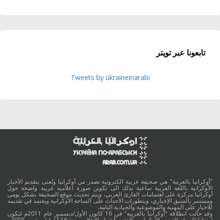
تابعونا عبر تويتر
Tweets by ukraineinarabi
"أوكرانيا بالعربية" هي صحيفة عربية الكترونية تصدر من أوكرانيا وتُعنى بتقديم الأخبار
الأوكرانية باللغة العربية ساعية بذلك الى تكوين صورة اعلامية عربية واضحة حول
أوكرانيا مركزة على اهتمامات القارئ العربي، ويتم تحديث موقع الصحيفة بشكل يومي
ومستمر بالسبق الإخباري، وبتطورات الأحداث على الساحة الأوكرانية ويعتمد في تقديمه
للاخبار على المهنية والموضوعية والحيادية التامة.
وقد جائت انطلاقة "أوكرانيا بالعربية" في 16 كانون الأول/ديسمبر عام 2011م لتكون
امتدادا للموقع العربي الاوكراني والذي بدأ عمله الاعلامي منذ 16 أيلول/سبتمبر 2003م