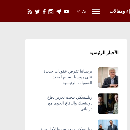
يحدث في العالم
اء ومقالات
الأخبار الرئيسية
بريطانيا تفرض عقوبات جديدة
على روسيا.. سيبيها يحدد
العقوبات الرئيسية
زيلينسكي يبحث تعزيز دفاع
دونيتسك والدفاع الجوي مع
دراباتي
زيلينسكي يزور صربيا لأول مرة