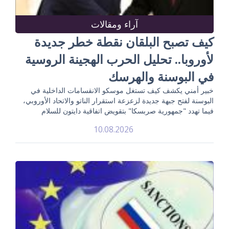
آراء ومقالات
كيف تصبح البلقان نقطة خطر جديدة
لأوروبا.. تحليل الحرب الهجينة الروسية
في البوسنة والهرسك
خبير أمني يكشف كيف تستغل موسكو الانقسامات الداخلية في
البوسنة لفتح جبهة جديدة لزعزعة استقرار الناتو والاتحاد الأوروبي،
فيما تهدد "جمهورية صربسكا" بتقويض اتفاقية دايتون للسلام
10.08.2026