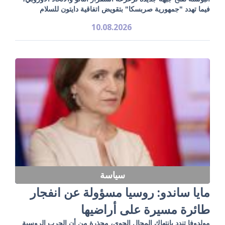
فيما تهدد "جمهورية صربسكا" بتقويض اتفاقية دايتون للسلام
10.08.2026
سياسة
مايا ساندو: روسيا مسؤولة عن انفجار
طائرة مسيرة على أراضيها
مولدوفا تندد بانتهاك المجال الجوي، محذرة من أن الحرب الروسية