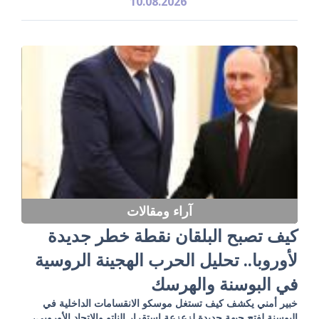
10.08.2026
آراء ومقالات
كيف تصبح البلقان نقطة خطر جديدة
لأوروبا.. تحليل الحرب الهجينة الروسية
في البوسنة والهرسك
خبير أمني يكشف كيف تستغل موسكو الانقسامات الداخلية في
البوسنة لفتح جبهة جديدة لزعزعة استقرار الناتو والاتحاد الأوروبي،