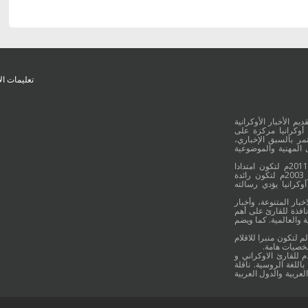
تعليمات ال
يم الأخبار الأوكرانية
أوكرانيا مركزة على
ر بالسبق الإخباري،
 المهنية والموضوعية
وقد جائت انطلاقة "أوكرانيا بالعربية" في 16 كانون الأول/ديسمبر عام 2011م لتكون امتدادا
للموقع العربي الاوكراني والذي بدأ عمله الاعلامي منذ 16 أيلول/سبتمبر 2003م لتكون رائدة
وكرانيا يؤدي رسالته
خبار المتنوعة، وأخبار
نافذة للقارئ على أهم
 والعالمية. كما ويضم
م لتكون منبرا للاقلام
شخصيات هامة.
م للقارئ الاوكراني و
اللغة الروسية. ناقلة
لعربية والدول العربية