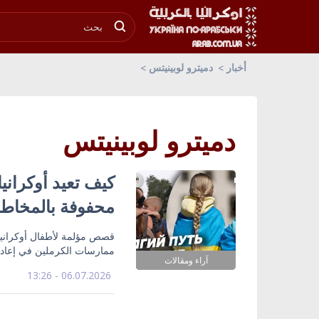
أخبار
دميترو لوبينيتس
دميترو لوبينيتس
كيف تعيد أوكراني
محفوفة بالمخاط
قصص مؤلمة لأطفال أوكرانيي
ممارسات الكرملين في إعادة 
آراء ومقالات
06.07.2026 - 13:26