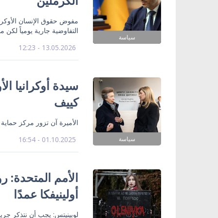
الكرملين
مفوض حقوق الإنسان الأوكراني
التفاوضية جارية يومياً لكن م
سياسة
13.05.2026 - 12:23
سيدة أوكرانيا الأ
كييف
الأميرة آن تزور مركز حما
سياسة
01.10.2025 - 16:54
الأمم المتحدة: ر
أولينيفكا عمدًا
لوبينيتس: يجب أن نتذكر جري