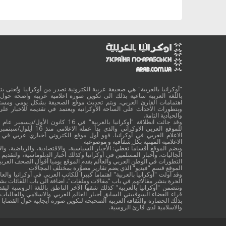
"أوكرانيا بالعربية" هي صحيفة عربية الكترونية تصدر من أوكرانيا وتُعنى بتقد
باللغة العربية ساعية بذلك الى تكوين صورة اعلامية عربية واضحة حول 
اهتمامات القارئ العربي، ويتم تحديث موقع الصحيفة بشكل يومي ومستم
وبتطورات الأحداث على الساحة الأوكرانية ويعتمد في تقديمه للاخبار على
والحيادية التامة.
الاعلام العربي في أوكرانيا. فهو أول موقع الكتروني أخباري عربي في أ
الاعلامية المهنية بكل شفافية و موضوعية.
ويضم الموقع أقساماً تغطي: الأخبار السياسية، والاقتصادية، والرياضية، والا
الجاليات، وأخبار المسلمين في أوكرانيا وكذلك أخبار الدبلوماسية، ولتقديم 
التطورات في الوطن العربي والعالم يقدم الموقع يوميا أقوال الصحف العربية
الموقع قسم "فيديو" الذي يضم تقارير مصوَّرة بمختلف المجالات.
وقد أولت "أوكرانيا بالعربية" اهتماما كبيرا للكاتب العربي في أوكرانيا والعال
الحرة بنشر مقالاتهم في باب "مقالات وملفات"، اضافة الى باب اللقائات ب
وتتضمن "أوكرانيا بالعربية" كذلك شقها الآخر الناطق باللغة الروسية ليقد
قراء الفضاء السوفييتي السابق أخبار العالم العربي والاسلامي والجاليات ب
بذلك الحضارة والثقافة العربية الصحيحة لتكوين صورة ايجابية حول القضايا ا
والاسلامية لدى قارئ الروسية.