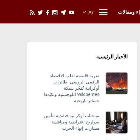
يحدث في العالم
اء ومقالات
الأخبار الرئيسية
ضربة قاصمة لقلب الاقتصاد
الرقمي الروسي، طائرات
أوكرانية تُفجّر شبكة
Wildberries اللوجستية وتكبّدها
خسائر تاريخية
مباحثات أوكرانية فنلندية لتأمين
صواريخ اعتراضية ومناقشة
مسارات إنهاء الحرب