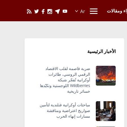
يحدث في العالم
اء ومقالات
الأخبار الرئيسية
ضربة قاصمة لقلب الاقتصاد
الرقمي الروسي، طائرات
أوكرانية تُفجّر شبكة
Wildberries اللوجستية وتكبّدها
خسائر تاريخية
مباحثات أوكرانية فنلندية لتأمين
صواريخ اعتراضية ومناقشة
مسارات إنهاء الحرب