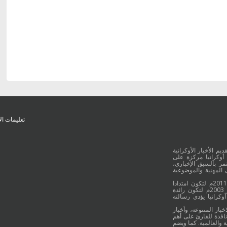
تعليمات ال
يم الأخبار الأوكرانية
أوكرانيا مركزة على
ر بالسبق الإخباري،
 المهنية والموضوعية
وقد جائت انطلاقة "أوكرانيا بالعربية" في 16 كانون الأول/ديسمبر عام 2011م لتكون امتدادا
للموقع العربي الاوكراني والذي بدأ عمله الاعلامي منذ 16 أيلول/سبتمبر 2003م لتكون رائدة
وكرانيا يؤدي رسالته
خبار المتنوعة، وأخبار
نافذة للقارئ على أهم
 والعالمية. كما ويضم