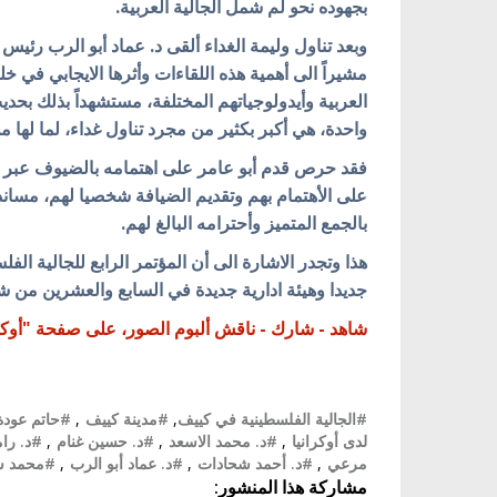
بجهوده نحو لم شمل الجالية العربية.
وبعد تناول وليمة الغداء ألقى د. عماد أبو الرب رئي
مشيراً الى أهمية هذه اللقاءات وأثرها الايجابي في خ
العربية وأيدولوجياتهم
المختلفة
، مستشهداً بذلك بحدي
واحدة، هي أكبر بكثير من مجرد تناول غداء، لما لها من
فقد حرص قدم أبو عامر على اهتمامه بالضيوف عبر 
على الأهتمام بهم وتقديم الضيافة شخصيا لهم، مساندا 
بالجمع المتميز وأحترامه البالغ لهم.
هذا وتجدر الاشارة الى أن المؤتمر الرابع للجالية ال
جديدا وهيئة ادارية جديدة في السابع والعشرين من ش
شاهد - شارك - ناقش ألبوم الصور، على صفحة "أوكرا
#الجالية الفلسطينية في كييف
,
#مدينة كييف
,
#حاتم عودة
لدى أوكرانيا
,
#د. محمد الاسعد
,
#د. حسين غنام
,
#د. را
مرعي
,
#د. أحمد شحادات
,
#د. عماد أبو الرب
,
#محمد س
مشاركة هذا المنشور: