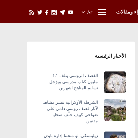
يحدث في العالم
اء ومقالات
الأخبار الرئيسية
القصف الروسي يتلف 1.1
مليون كتاب مدرسي ويؤجل
تسليم المناهج لشهرين
الشرطة الأوكرانية تنشر مشاهد
لآثار قصف روسي دامي على
ضواحي كييف خلّف ضحايا
مدنيين
زيلينسكي: لو منحتنا إدارة بايدن