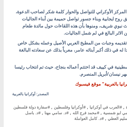
س المركز الأوكراني للتواصل والحوار كلمة شكر لصاحب الدعوة،
لق روح ايجابية وبناء جسور تواصل حميمة بين أبناء الجاليات
ث نبوي شريف، ومنوها بأن هذه اللقاءات حول مائدة طعام
 الاثر البالغ في لم شمل الجاليات.
تقديمه وجبات من المطبخ العربي الأصيل وعمله بشكل خاص
له في ذلك أكبر أبنائه عامر، معرباً بذلك عن سعادته البالغة
فلسطينية في كييف قد اختتم أعماله بنجاح، حيث تم انتخاب رئيسا
هر نيسان/أبريل المنصرم.
نيا بالعربية" موقع فيسبوك
المصدر: أوكرانيا بالعربية
,
#العرب في أوكرانيا
,
#أوكرانيا وفلسطين
,
#سفارة دولة فلسطين
مي ابو شمسية
,
#محمد فرج الله
,
#د. سامي مهنا
,
#د. باسل
ليم العطي
,
#د. كامل العواملة