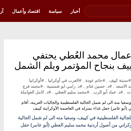
صوت فلسطين في
أوكرانيا
أخبار
سياسة
اقتصاد وأعمال
آر
لاعمال محمد العُطي يحتفي
ييف بنجاح المؤتمر وبلم الشمل
#مدينة كييف
,
#حاتم عودة
,
#العرب في أوكرانيا
,
#أوكرانيا
 الاسعد
,
#د. حسين غنام
,
#د. رامي ابو شمسية
,
#محمد فرج
ات
,
#د. عماد أبو الرب
,
#محمد سليم العطي
,
#د. كامل العواملة
وسعيا منه الى لم شمل الجالية الفلسطينية والجاليات العربية، أقام
(أبو عامر) حفل غداء بمنزله في العاصمة الأوكرانية كييف
 للجالية الفلسطينية في كييف، وسعيا منه الى لم شمل الجالية
لاوكراني من أصول أردنية محمد سليم العطي (أبو عامر) حفل