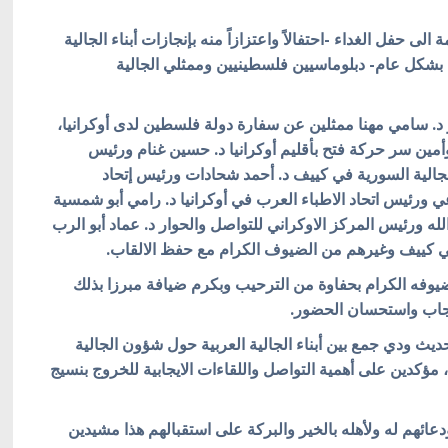
ى حفل الغداء -احتفالاً واعتزازاً منه بإنجازات أبناء الجالية
بشكل عام- دبلوماسيين فلسطينيين وممثلي الجالية
د. سامي مهنا ممثلين عن سفارة دولة فلسطين لدى أوكرانيا،
أمين سر حركة فتح بأقليم أوكرانيا د. حسين غنام ورئيس
الجالية السورية في كييف د. أحمد شحادات ورئيس إتحاد
عي ورئيس اتحاد الاطباء العرب في أوكرانيا د. رامي أبو شمسية
له ورئيس المركز الاوكراني للتواصل والحوار د. عماد أبو الرب
 في كييف وغيرهم من الضيوف الكرام مع حفظ الالقاب.
يوفه الكرام بحفاوة من الترحيب وبكرم ضيافة مبرزا بذلك
عجاب واستحسان الحضور.
ديث ودي جمع بين أبناء الجالية العربية حول شؤون الجالية
 مؤكدين على أهمية التواصل واللقاءات الايجابية للخروج بنسيج
هم له ولأهله بالخير والبركة على استقبالهم هذا مشيدين