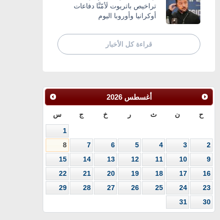
تراخيص باتريوت لَأمّنَّا دفاعات
أوكرانيا وأوروبا اليوم
قراءة كل الأخبار
أغسطس
2026
ح
ن
ث
ر
خ
ج
س
1
8
7
6
5
4
3
2
15
14
13
12
11
10
9
22
21
20
19
18
17
16
29
28
27
26
25
24
23
31
30