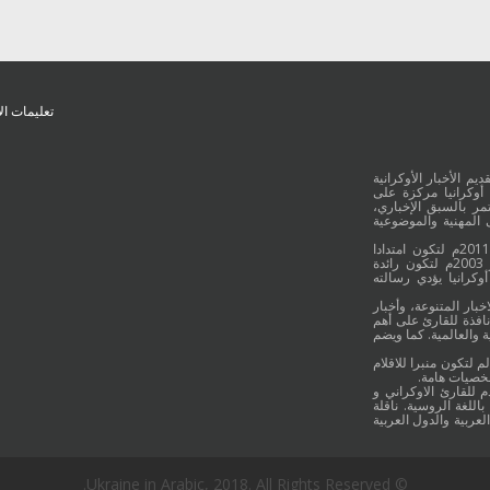
تعليمات ال
يم الأخبار الأوكرانية
أوكرانيا مركزة على
ر بالسبق الإخباري،
 المهنية والموضوعية
وقد جائت انطلاقة "أوكرانيا بالعربية" في 16 كانون الأول/ديسمبر عام 2011م لتكون امتدادا
للموقع العربي الاوكراني والذي بدأ عمله الاعلامي منذ 16 أيلول/سبتمبر 2003م لتكون رائدة
وكرانيا يؤدي رسالته
خبار المتنوعة، وأخبار
نافذة للقارئ على أهم
 والعالمية. كما ويضم
م لتكون منبرا للاقلام
شخصيات هامة.
م للقارئ الاوكراني و
اللغة الروسية. ناقلة
لعربية والدول العربية
© Ukraine in Arabic, 2018. All Rights Reserved.