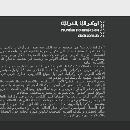
"أوكرانيا بالعربية" هي صحيفة عربية الكترونية تصدر من أوكرانيا وتُعنى بتقد
باللغة العربية ساعية بذلك الى تكوين صورة اعلامية عربية واضحة حول 
اهتمامات القارئ العربي، ويتم تحديث موقع الصحيفة بشكل يومي ومستم
وبتطورات الأحداث على الساحة الأوكرانية ويعتمد في تقديمه للاخبار على
والحيادية التامة.
الاعلام العربي في أوكرانيا. فهو أول موقع الكتروني أخباري عربي في أ
الاعلامية المهنية بكل شفافية و موضوعية.
ويضم الموقع أقساماً تغطي: الأخبار السياسية، والاقتصادية، والرياضية، والا
الجاليات، وأخبار المسلمين في أوكرانيا وكذلك أخبار الدبلوماسية، ولتقديم 
التطورات في الوطن العربي والعالم يقدم الموقع يوميا أقوال الصحف العربية
الموقع قسم "فيديو" الذي يضم تقارير مصوَّرة بمختلف المجالات.
وقد أولت "أوكرانيا بالعربية" اهتماما كبيرا للكاتب العربي في أوكرانيا والعال
الحرة بنشر مقالاتهم في باب "مقالات وملفات"، اضافة الى باب اللقائات ب
وتتضمن "أوكرانيا بالعربية" كذلك شقها الآخر الناطق باللغة الروسية ليقد
قراء الفضاء السوفييتي السابق أخبار العالم العربي والاسلامي والجاليات ب
بذلك الحضارة والثقافة العربية الصحيحة لتكوين صورة ايجابية حول القضايا ا
والاسلامية لدى قارئ الروسية.