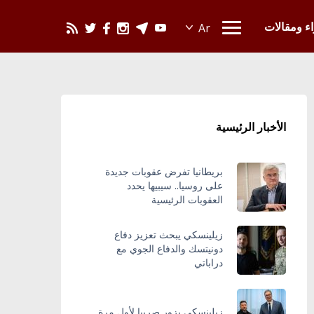
يحدث في العالم
اء ومقالات
الأخبار الرئيسية
بريطانيا تفرض عقوبات جديدة
على روسيا.. سيبيها يحدد
العقوبات الرئيسية
زيلينسكي يبحث تعزيز دفاع
دونيتسك والدفاع الجوي مع
دراباتي
زيلينسكي يزور صربيا لأول مرة