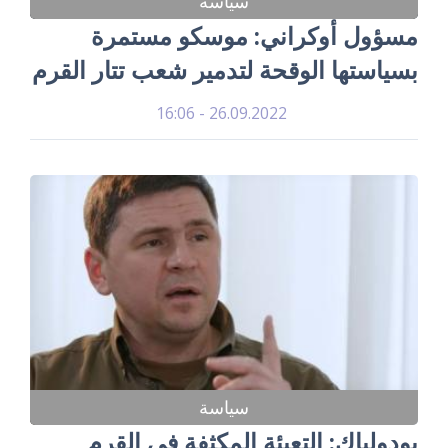
سياسة
مسؤول أوكراني: موسكو مستمرة
بسياستها الوقحة لتدمير شعب تتار القرم
26.09.2022 - 16:06
سياسة
بودولياك: التعبئة المكثفة في القرم