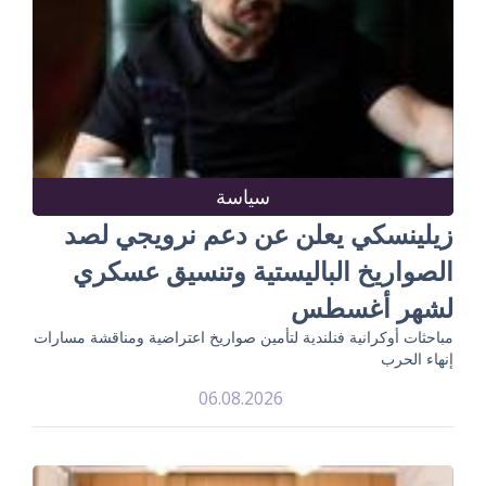
سياسة
زيلينسكي يعلن عن دعم نرويجي لصد
الصواريخ الباليستية وتنسيق عسكري
لشهر أغسطس
مباحثات أوكرانية فنلندية لتأمين صواريخ اعتراضية ومناقشة مسارات
إنهاء الحرب
06.08.2026