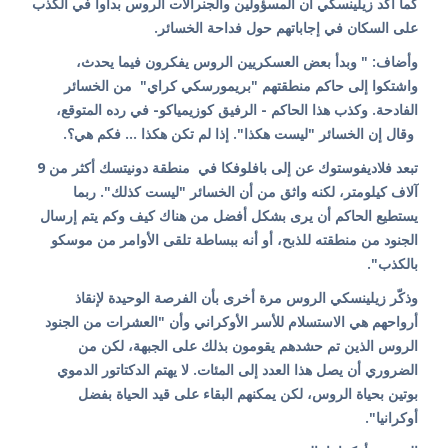
كما أكد زيلينسكي أن المسؤولين والجنرالات الروس بدأوا في الكذب
على السكان في إجاباتهم حول فداحة الخسائر.
وأضاف: " وبدأ بعض العسكريين الروس يفكرون فيما يحدث،
واشتكوا إلى حاكم منطقتهم "بريمورسكي كراي" من الخسائر
الفادحة. وكذب هذا الحاكم - الرفيق كوزيمياكو- في رده المتوقع،
وقال إن الخسائر "ليست هكذا". إذا لم تكن هكذا ... فكم هي؟.
تبعد فلاديفوستوك عن إلى بافلوفكا في منطقة دونيتسك أكثر من 9
آلاف كيلومتر، لكنه واثق من أن الخسائر "ليست كذلك". ربما
يستطيع الحاكم أن يرى بشكل أفضل من هناك كيف وكم يتم إرسال
الجنود من منطقته للذبح، أو أنه ببساطة تلقى الأوامر من موسكو
بالكذب".
وذكّر زيلينسكي الروس مرة أخرى بأن الفرصة الوحيدة لإنقاذ
أرواحهم هي الاستسلام للأسر الأوكراني وأن "العشرات من الجنود
الروس الذين تم حشدهم يقومون بذلك على الجبهة، لكن من
الضروري أن يصل هذا العدد إلى المئات. لا يهتم الدكتاتور الدموي
بوتين بحياة الروس، لكن يمكنهم البقاء على قيد الحياة بفضل
أوكرانيا".