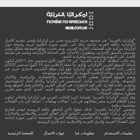
"أوكرانيا بالعربية" هي صحيفة عربية الكترونية تصدر من أوكرانيا وتُعنى بتقديم الأخبار
الأوكرانية باللغة العربية ساعية بذلك الى تكوين صورة اعلامية عربية واضحة حول
أوكرانيا مركزة على اهتمامات القارئ العربي، ويتم تحديث موقع الصحيفة بشكل يومي
ومستمر بالسبق الإخباري، وبتطورات الأحداث على الساحة الأوكرانية ويعتمد في تقديمه
للاخبار على المهنية والموضوعية والحيادية التامة.
وقد جائت انطلاقة "أوكرانيا بالعربية" في 16 كانون الأول/ديسمبر عام 2011م لتكون
امتدادا للموقع العربي الاوكراني والذي بدأ عمله الاعلامي منذ 16 أيلول/سبتمبر 2003م
لتكون رائدة الاعلام العربي في أوكرانيا. فهو أول موقع الكتروني أخباري عربي في
أوكرانيا يؤدي رسالته الاعلامية المهنية بكل شفافية و موضوعية.
ويضم الموقع أقساماً تغطي: الأخبار السياسية، والاقتصادية، والرياضية، والاخبار
المتنوعة، وأخبار الجاليات، وأخبار المسلمين في أوكرانيا وكذلك أخبار الدبلوماسية،
ولتقديم نافذة للقارئ على أهم التطورات في الوطن العربي والعالم يقدم الموقع يوميا
أقوال الصحف العربية والعالمية. كما ويضم الموقع قسم "فيديو" الذي يضم تقارير
مصوَّرة بمختلف المجالات.
وقد أولت "أوكرانيا بالعربية" اهتماما كبيرا للكاتب العربي في أوكرانيا والعالم لتكون
منبرا للاقلام الحرة بنشر مقالاتهم في باب "مقالات وملفات"، اضافة الى باب اللقائات
بشخصيات هامة.
وتتضمن "أوكرانيا بالعربية" كذلك شقها الآخر الناطق باللغة الروسية ليقدم للقارئ
الاوكراني و قراء الفضاء السوفييتي السابق أخبار العالم العربي والاسلامي والجاليات
باللغة الروسية. ناقلة بذلك الحضارة والثقافة العربية الصحيحة لتكوين صورة ايجابية
حول القضايا العربية والدول العربية والاسلامية لدى قارئ الروسية.
تعليمات الاستخدام
معلومات عنا
جهات الاتصال
الصفحة الرئيسية