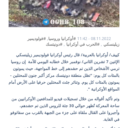
08.11.2022 - 11:42
#أوكرانيا وروسيا
,
#فولوديمير
زيلينسكي
,
#الحرب في أوكرانيا
,
#دونيتسك
كييف/ أوكرانيا بالعربية/ قال رئيس أوكرانيا فولوديمير زيلينسكي
الإثنين 7 تشرين الثاني/ نوفمبر خلال خطابه اليومي للأمة إن روسيا
ترمي الأشخاص الذين تم حشدهم إلى خط المواجهة، حيث يموتون
بالمئات كل يوم: "تظل منطقة دونيتسك مركز أكبر جنون للمحتلين -
يموتون بالمئات كل يوم. وتناثر جثث المحتلين حرفيا على الأرض أمام
المواقع الأوكرانية ".
وتم تأكيد أقواله من خلال تسجيلات فيديو للمدافعين الأوكرانيين من
ساحة المعركة تُظهر حوالي 30 جثة للروس الذين تم حشدهم،
وأجبروا على القتال ملقاة على جزء من الجبهة بالقرب من سفاتوفو
في الغابة.