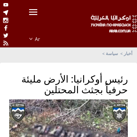
أخبار
سياسة
رئيس أوكرانيا: الأرض مليئة
حرفياً بجثث المحتلين