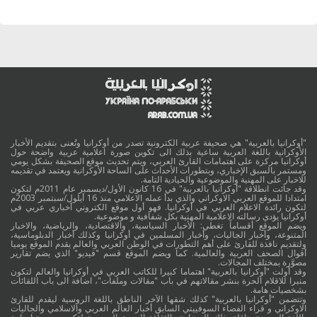
"أوكرانيا بالعربية" هي صحيفة عربية الكترونية تصدر من أوكرانيا وتُعنى بتقديم الأخبار
الأوكرانية باللغة العربية ساعية بذلك الى تكوين صورة اعلامية عربية واضحة حول
أوكرانيا مركزة على اهتمامات القارئ العربي، ويتم تحديث موقع الصحيفة بشكل يومي
ومستمر بالسبق الإخباري، وبتطورات الأحداث على الساحة الأوكرانية ويعتمد في تقديمه
للاخبار على المهنية والموضوعية والحيادية التامة.
وقد جائت انطلاقة "أوكرانيا بالعربية" في 16 كانون الأول/ديسمبر عام 2011م لتكون
امتدادا للموقع العربي الاوكراني والذي بدأ عمله الاعلامي منذ 16 أيلول/سبتمبر 2003م
لتكون رائدة الاعلام العربي في أوكرانيا. فهو أول موقع الكتروني أخباري عربي في
أوكرانيا يؤدي رسالته الاعلامية المهنية بكل شفافية و موضوعية.
ويضم الموقع أقساماً تغطي: الأخبار السياسية، والاقتصادية، والرياضية، والاخبار
المتنوعة، وأخبار الجاليات، وأخبار المسلمين في أوكرانيا وكذلك أخبار الدبلوماسية،
ولتقديم نافذة للقارئ على أهم التطورات في الوطن العربي والعالم يقدم الموقع يوميا
أقوال الصحف العربية والعالمية. كما ويضم الموقع قسم "فيديو" الذي يضم تقارير
مصوَّرة بمختلف المجالات.
وقد أولت "أوكرانيا بالعربية" اهتماما كبيرا للكاتب العربي في أوكرانيا والعالم لتكون
منبرا للاقلام الحرة بنشر مقالاتهم في باب "مقالات وملفات"، اضافة الى باب اللقائات
بشخصيات هامة.
وتتضمن "أوكرانيا بالعربية" كذلك شقها الآخر الناطق باللغة الروسية ليقدم للقارئ
الاوكراني و قراء الفضاء السوفييتي السابق أخبار العالم العربي والاسلامي والجاليات