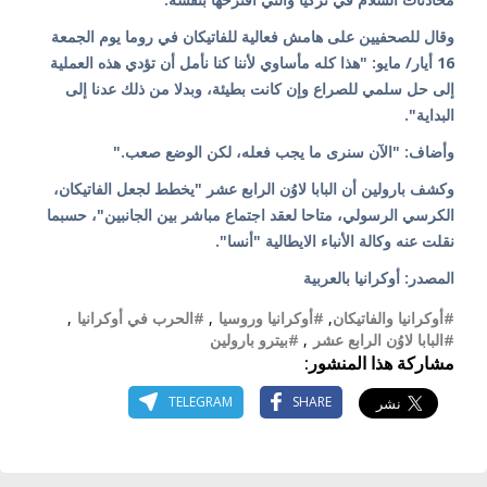
وقال للصحفيين على هامش فعالية للفاتيكان في روما يوم الجمعة
16 أيار/ مايو: "هذا كله مأساوي لأننا كنا نأمل أن تؤدي هذه العملية
إلى حل سلمي للصراع وإن كانت بطيئة، وبدلا من ذلك عدنا إلى
البداية".
وأضاف: "الآن سنرى ما يجب فعله، لكن الوضع صعب."
وكشف بارولين أن البابا لاوُن الرابع عشر "يخطط لجعل الفاتيكان،
الكرسي الرسولي، متاحا لعقد اجتماع مباشر بين الجانبين"، حسبما
نقلت عنه وكالة الأنباء الايطالية "أنسا".
المصدر: أوكرانيا بالعربية
#أوكرانيا والفاتيكان
,
#أوكرانيا وروسيا
,
#الحرب في أوكرانيا
,
#البابا لاوُن الرابع عشر
,
#بيترو بارولين
مشاركة هذا المنشور:
TELEGRAM
SHARE