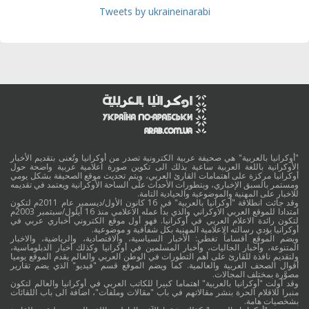
Tweets by ukraineinarabi
"أوكرانيا بالعربية" هي صحيفة عربية الكترونية تصدر من أوكرانيا وتُعنى بتقديم الأخبار
الأوكرانية باللغة العربية ساعية بذلك الى تكوين صورة اعلامية عربية واضحة حول
أوكرانيا مركزة على اهتمامات القارئ العربي، ويتم تحديث موقع الصحيفة بشكل يومي
ومستمر بالسبق الإخباري، وبتطورات الأحداث على الساحة الأوكرانية ويعتمد في تقديمه
للاخبار على المهنية والموضوعية والحيادية التامة.
وقد جائت انطلاقة "أوكرانيا بالعربية" في 16 كانون الأول/ديسمبر عام 2011م لتكون
امتدادا للموقع العربي الاوكراني والذي بدأ عمله الاعلامي منذ 16 أيلول/سبتمبر 2003م
لتكون رائدة الاعلام العربي في أوكرانيا. فهو أول موقع الكتروني أخباري عربي في
أوكرانيا يؤدي رسالته الاعلامية المهنية بكل شفافية و موضوعية.
ويضم الموقع أقساماً تغطي: الأخبار السياسية، والاقتصادية، والرياضية، والاخبار
المتنوعة، وأخبار الجاليات، وأخبار المسلمين في أوكرانيا وكذلك أخبار الدبلوماسية،
ولتقديم نافذة للقارئ على أهم التطورات في الوطن العربي والعالم يقدم الموقع يوميا
أقوال الصحف العربية والعالمية. كما ويضم الموقع قسم "فيديو" الذي يضم تقارير
مصوَّرة بمختلف المجالات.
وقد أولت "أوكرانيا بالعربية" اهتماما كبيرا للكاتب العربي في أوكرانيا والعالم لتكون
منبرا للاقلام الحرة بنشر مقالاتهم في باب "مقالات وملفات"، اضافة الى باب اللقائات
بشخصيات هامة.