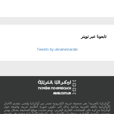
تابعونا عبر تويتر
Tweets by ukraineinarabi
"أوكرانيا بالعربية" هي صحيفة عربية الكترونية تصدر من أوكرانيا وتُعنى بتقديم الأخبار
الأوكرانية باللغة العربية ساعية بذلك الى تكوين صورة اعلامية عربية واضحة حول
أوكرانيا مركزة على اهتمامات القارئ العربي، ويتم تحديث موقع الصحيفة بشكل يومي
ومستمر بالسبق الإخباري، وبتطورات الأحداث على الساحة الأوكرانية ويعتمد في تقديمه